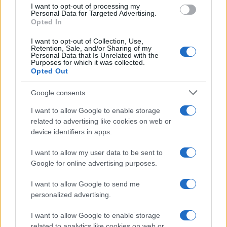
use your data for below specified purposes in below Google
I want to opt-out of processing my
consent section.
Personal Data for Targeted Advertising.
Opted In
I want to opt-out of Collection, Use,
Retention, Sale, and/or Sharing of my
Personal Data that Is Unrelated with the
Purposes for which it was collected.
Opted Out
Google consents
I want to allow Google to enable storage
related to advertising like cookies on web or
device identifiers in apps.
I want to allow my user data to be sent to
Google for online advertising purposes.
I want to allow Google to send me
personalized advertising.
I want to allow Google to enable storage
related to analytics like cookies on web or