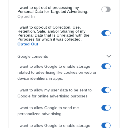
use your data for below specified purposes in below Google
I want to opt-out of processing my
consent section.
Personal Data for Targeted Advertising.
Opted In
I want to opt-out of Collection, Use,
Retention, Sale, and/or Sharing of my
Personal Data that Is Unrelated with the
Purposes for which it was collected.
Opted Out
Google consents
I want to allow Google to enable storage
related to advertising like cookies on web or
device identifiers in apps.
I want to allow my user data to be sent to
Google for online advertising purposes.
I want to allow Google to send me
personalized advertising.
I want to allow Google to enable storage