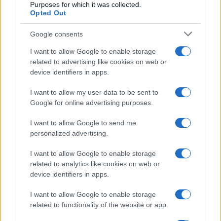
Purposes for which it was collected.
Opted Out
Google consents
I want to allow Google to enable storage
related to advertising like cookies on web or
device identifiers in apps.
I want to allow my user data to be sent to
Google for online advertising purposes.
I want to allow Google to send me
personalized advertising.
I want to allow Google to enable storage
related to analytics like cookies on web or
device identifiers in apps.
I want to allow Google to enable storage
related to functionality of the website or app.