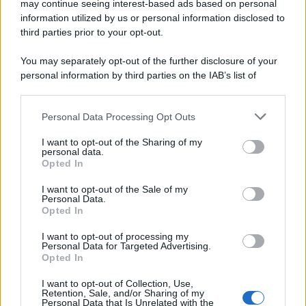
may continue seeing interest-based ads based on personal
information utilized by us or personal information disclosed to
third parties prior to your opt-out.
You may separately opt-out of the further disclosure of your
personal information by third parties on the IAB’s list of
downstream participants.
Personal Data Processing Opt Outs
This information may also be disclosed by us to third parties
on the IAB’s List of Downstream Participants that may further
I want to opt-out of the Sharing of my
disclose it to other third parties.
personal data.
Opted In
Please note that this website/app uses one or more Google
services and may gather and store information including but
I want to opt-out of the Sale of my
Personal Data.
not limited to your visit or usage behaviour. You may click to
Opted In
grant or deny consent to Google and its third-party tags to
use your data for below specified purposes in below Google
I want to opt-out of processing my
consent section.
Personal Data for Targeted Advertising.
Opted In
I want to opt-out of Collection, Use,
Retention, Sale, and/or Sharing of my
Personal Data that Is Unrelated with the