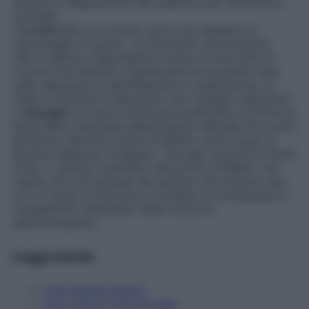
saranno a disposizione del pubblico per domande e
curiosità.
Taste&Breath è un modo nuovo per passare un
“pomeriggio di gusto”, tra emozioni, informazioni,
cibo e salute e rappresenta il primo di una serie di
incontri che Zambon organizzerà nei prossimi mesi
sulla relazione tra alimentazione e respirazione. Si
tratta di attività di education che il gruppo realizzerà
in
Oxy.gen
, la nuova struttura avveniristica a forma di
bolla d’aria realizzata dall’architetto Michele De Lucchi
all’interno del Parco Nord di Milano come luogo di
Scienza dedicato al Respiro. Oxy.gen fa parte di Open
Zone, il campus scientifico alle porte di Milano che
ospita oltre 20 aziende del settore Life Science nato
con lo scopo di favorire lo scambio di conoscenze e
competenze nell’ambito della ricerca e
dell’innovazione.
Leggi anche
I cibi sgonfia pancia
I cibi contro il mal di testa