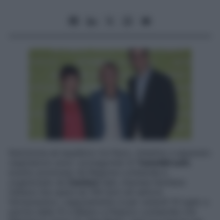
Nutrizione ed equilibrio tra fisico, intestino e apparato
respiratorio sono i protagonisti di
Taste&Breath
,
evento promosso da Regione Lombardia e
organizzato da
Zambon
SpA, impresa familiare
italiana che opera da 109 anni nel settore
farmaceutico. L’apputamento è per venerdì 10 luglio a
partire dalle 15 a Milano a Palazzo Lombardia (via