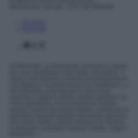
© Belpietro Edizioni Periodiche SRL –
Riproduzione riservata – P.Iva 13673600964
Chi siamo
Pubblicità
Facebook
X
Instagram
ATTENZIONE: Le informazioni contenute in questo
sito sono presentate a solo scopo informativo, in
nessun caso possono costituire la formulazione di
una diagnosi o la prescrizione di un trattamento, e
non intendono e non devono in alcun modo
sostituire il rapporto diretto medico-paziente o la
visita specialistica. Si raccomanda di chiedere
sempre il parere del proprio medico curante e/o di
specialisti riguardo qualsiasi indicazione riportata.
Se si hanno dubbi o quesiti sull’uso di un farmaco
è necessario contattare il proprio medico. Leggi il
Disclaimer »