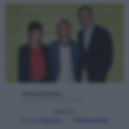
Redazione Starbene
9 Luglio 2015 – Lettura 2 minuti
Seguici su
Google
Discover
Fonti preferite