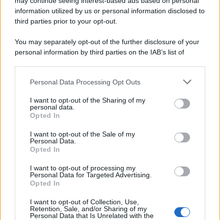
may continue seeing interest-based ads based on personal
information utilized by us or personal information disclosed to
third parties prior to your opt-out.
You may separately opt-out of the further disclosure of your
personal information by third parties on the IAB’s list of
downstream participants.
Personal Data Processing Opt Outs
This information may also be disclosed by us to third parties
on the IAB’s List of Downstream Participants that may further
I want to opt-out of the Sharing of my
disclose it to other third parties.
personal data.
Opted In
Please note that this website/app uses one or more Google
services and may gather and store information including but
I want to opt-out of the Sale of my
Personal Data.
not limited to your visit or usage behaviour. You may click to
Opted In
grant or deny consent to Google and its third-party tags to
use your data for below specified purposes in below Google
I want to opt-out of processing my
consent section.
Personal Data for Targeted Advertising.
Opted In
I want to opt-out of Collection, Use,
Retention, Sale, and/or Sharing of my
Personal Data that Is Unrelated with the