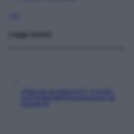
CIBO
Leggi anche
«Oggi che se magnamo?»: 4 ricette
facili di Max Mariola senza pesare gli
ingredienti