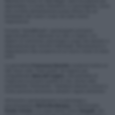
Melchiorre Gioia 37, Sala Biagi): sarà l’occasione per
apprendere, in modo interattivo e coinvolgente, come
una corretta alimentazione possa influire sia sul
benessere del nostro corpo sia sulla nostra
respirazione.
Durante Taste&Breath i partecipanti potranno
approfondire la relazione tra cibo e respiro con
esperti di nutrizione, psicologia e yoga che saranno a
disposizione per incontri individuali, dimostrazioni e
degustazioni alla scoperta di un nuovo modo di stare
bene.
La giornalista
Francesca Senette
condurrà inoltre un
talk show sulle “linee guida” da seguire per
un’equilibrata
dieta del respiro
, che permetta di
migliorare la propria qualità di vita, anche nella
quotidianità. Eliminando i fastidiosi disturbi comuni a
molte persone attraverso semplici regole alimentari.
All’incontro parteciperanno la psicologa e
psicoterapeuta
Gloria Bevilacqua
, il nutrizionista
Danilo Cariolo
e la yoga trainer Dulce
Sangalli
, che