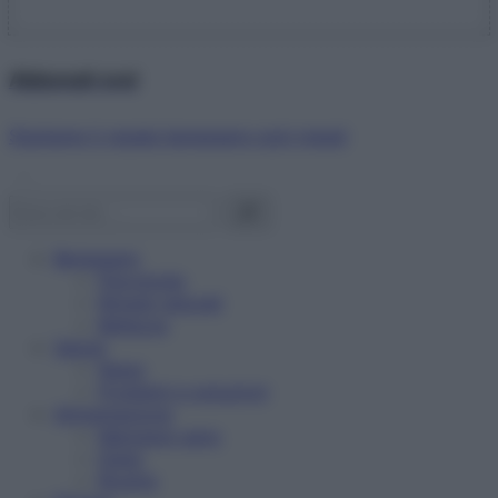
Abbonati ora!
Starbene ti regala benessere ogni mese!
Benessere
Psicologia
Rimedi naturali
Bellezza
Salute
News
Problemi e soluzioni
Alimentazione
Mangiare sano
Diete
Ricette