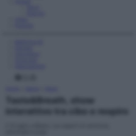
Fitness
Sport
Esercizi
Video
Podcast
Medicina AZ
Farmaci
Calcolatori
Oroscopo
Abbonamenti
Facebook
X
Instagram
Home
»
Salute
»
News
Taste&Breath, show
interattivo tra cibo e respiro
Il 10 luglio a Milano, con esperti di nutrizione,
psicologia e yoga