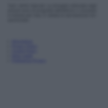
Tutti i diritti riservati. Le immagini utilizzate negli
articoli sono di proprietà dell’editore o concesse
in licenza per l’uso. È vietata la riproduzione non
autorizzata.
Informativa
Privacy Policy
Cookie Policy
Note Legali
Preferenze Privacy