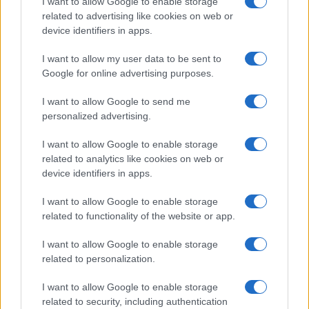
I want to allow Google to enable storage
related to advertising like cookies on web or
device identifiers in apps.
I want to allow my user data to be sent to
Google for online advertising purposes.
I want to allow Google to send me
personalized advertising.
I want to allow Google to enable storage
related to analytics like cookies on web or
device identifiers in apps.
I want to allow Google to enable storage
related to functionality of the website or app.
I want to allow Google to enable storage
related to personalization.
I want to allow Google to enable storage
related to security, including authentication