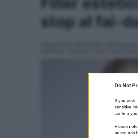
Filler estetic
stop al fai-d
Nuova stretta del Ministero della Salute su
qualificati. Facciamo il punto insieme all’
Do Not Pr
If you wish 
sensitive in
confirm your
Please note
based ads b