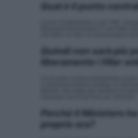
Qual è il punto centr
Il punto fondamentale è che i filler “pre
all’autosomministrazione. È una frase molt
che dietro un filler c’è una procedura sani
Quindi non sarà più p
liberamente i filler on
La circolare richiama direttamente anche
e-commerce avranno l’obbligo di verificar
abilitato. Non basta più vendere il prodot
acquistato da chi ha titolo per utilizzarlo.
Perché il Ministero ha
proprio ora?