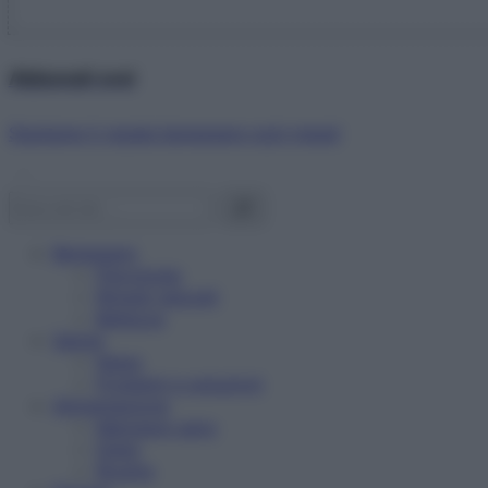
Abbonati ora!
Starbene ti regala benessere ogni mese!
Benessere
Psicologia
Rimedi naturali
Bellezza
Salute
News
Problemi e soluzioni
Alimentazione
Mangiare sano
Diete
Ricette