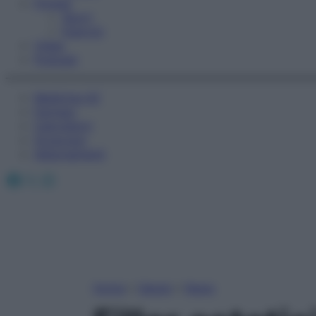
Fitness
Sport
Esercizi
Video
Podcast
Medicina AZ
Farmaci
Calcolatori
Oroscopo
Abbonamenti
Facebook
X
Instagram
Home
»
Salute
»
News