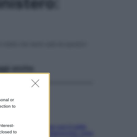
inistero:
ivi medici che vanno usati da operatori
ggi anche
sonal or
ection to
nterest-
Perché la pressione con il caldo
closed to
scende e sale all’improvviso: cosa