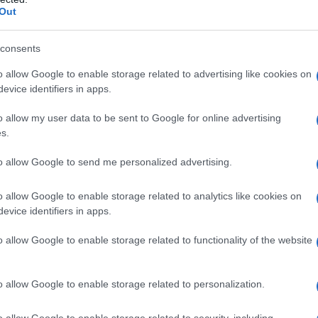
Out
consents
uova circolare del Ministero?
dimento?
o allow Google to enable storage related to advertising like cookies on
re liberamente i filler online?
evice identifiers in apps.
rvenire proprio ora?
trazione?
o allow my user data to be sent to Google for online advertising
ive europee?
s.
farmacie e parafarmacie?
e il settore della medicina estetica?
to allow Google to send me personalized advertising.
messaggio importante per i pazienti?
mercato dei filler estetici: la circolare dell’11 maggio
o allow Google to enable storage related to analytics like cookies on
izzati per aumentare il volume di labbra e zigomi,
evice identifiers in apps.
tutti gli effetti dispositivi medici e possono essere
l messaggio è chiaro: no alla vendita libera, all’uso
o allow Google to enable storage related to functionality of the website
a presa di posizione che punta a frenare il fenomeno
quisti online e operatori improvvisati. Nel documento
 a somministrazioni non corrette e invita a rafforzare
o allow Google to enable storage related to personalization.
fiche sulle strutture che effettuano i trattamenti
metici, ma strumenti medici che richiedono competenze
o allow Google to enable storage related to security, including