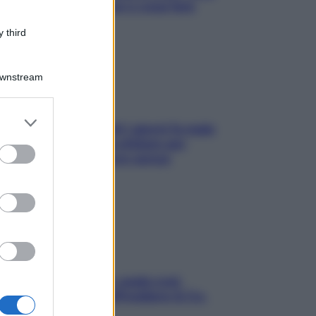
succede alle donne e cosa fare
subito
 third
Downstream
er and store
Doccia, lavarsi tutti i giorni fa male
to grant or
alla pelle? I miti da sfatare per
ed purposes
proteggerla davvero senza
stressarla
Aria condizionata: usala così,
senza rischiare raffreddore & Co.