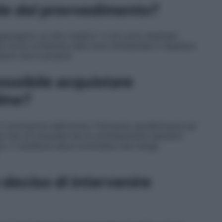
ale del provvedimento?
suppongono un atto medico” e non sono destinati
o forte contenuta nella nota ministeriale e ribadisce
taria vera e propria.
ossibile acquistare
line?
 il commercio elettronico. Farmacie, parafarmacie ed
e che chi acquista sia un professionista sanitario
to: il venditore deve controllare che venga
 deciso di intervenire