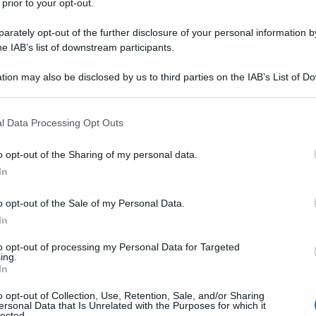
 prior to your opt-out.
rately opt-out of the further disclosure of your personal information by
he IAB’s list of downstream participants.
tion may also be disclosed by us to third parties on the IAB’s List of 
 that may further disclose it to other third parties.
 that this website/app uses one or more Google services and may gath
l Data Processing Opt Outs
including but not limited to your visit or usage behaviour. You may click 
i
 to Google and its third-party tags to use your data for below specifi
o opt-out of the Sharing of my personal data.
otta
ogle consent section.
In
 estetico, specialista in igiene e medicina preventiva
izione clinica presso Poliambulatorio AEsthe Medica
o opt-out of the Sale of my Personal Data.
rara
In
to opt-out of processing my Personal Data for Targeted
ti preferite
ing.
In
o opt-out of Collection, Use, Retention, Sale, and/or Sharing
ersonal Data that Is Unrelated with the Purposes for which it
lected.