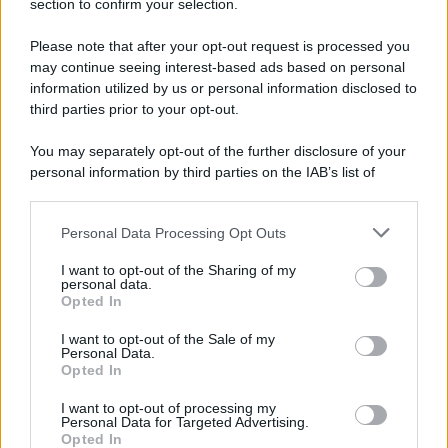
section to confirm your selection.
Please note that after your opt-out request is processed you
may continue seeing interest-based ads based on personal
information utilized by us or personal information disclosed to
third parties prior to your opt-out.
You may separately opt-out of the further disclosure of your
personal information by third parties on the IAB’s list of
downstream participants.
Personal Data Processing Opt Outs
This information may also be disclosed by us to third parties
on the IAB’s List of Downstream Participants that may further
I want to opt-out of the Sharing of my
disclose it to other third parties.
personal data.
Opted In
Please note that this website/app uses one or more Google
services and may gather and store information including but
I want to opt-out of the Sale of my
Personal Data.
not limited to your visit or usage behaviour. You may click to
Opted In
grant or deny consent to Google and its third-party tags to
use your data for below specified purposes in below Google
I want to opt-out of processing my
consent section.
Personal Data for Targeted Advertising.
Opted In