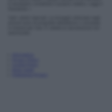
è necessario contattare il proprio medico. Leggi il
Disclaimer »
Tutti i diritti riservati. Le immagini utilizzate negli
articoli sono di proprietà dell’editore o concesse
in licenza per l’uso. È vietata la riproduzione non
autorizzata.
Informativa
Privacy Policy
Cookie Policy
Note Legali
Preferenze Privacy