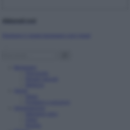
Abbonati ora!
Starbene ti regala benessere ogni mese!
Benessere
Psicologia
Rimedi naturali
Bellezza
Salute
News
Problemi e soluzioni
Alimentazione
Mangiare sano
Diete
Ricette