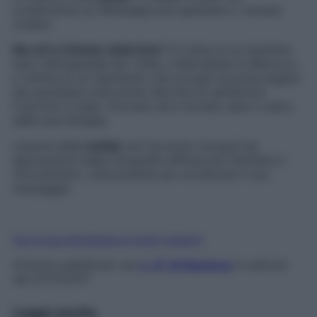
condivisione su Whatsapp può generare o versare
credito.
Ma chi è il bimbo della foto?
Si tratta di un bambino
nato nell’ospedale Ibn Tufail, a Marrakesh in Marocco,
e vittima di un rapimento che occupò le prime pagine
dei quotidiani marocchini alla fine di settembre.
Il piccolo è stato ritrovato ed è tornato sano e salvo
dalla sua famiglia.
L’autore della
bufala
non ha avuto scrupoli ad
appropriarsi della fotografia diffusa per facilitare il
ritrovamento, utilizzandola per avvalorare il suo
messaggio.
Fai la tua domanda ai nostri esperti
Articolo pubblicato sul
n. 47 di Starbene
in edicola
dal 07/11/2017
Leggi anche