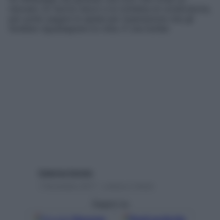
neonato (in teoria cieco) e la richiesta di condivisione,
per poter pagare le spese per l’operazione che gli
farebbe riguadagnare la vista. È una bufala
Caterina Caristo
7 Novembre 2017 – Lettura 2 minuti
Seguici su
Google
Discover
Fonti preferite