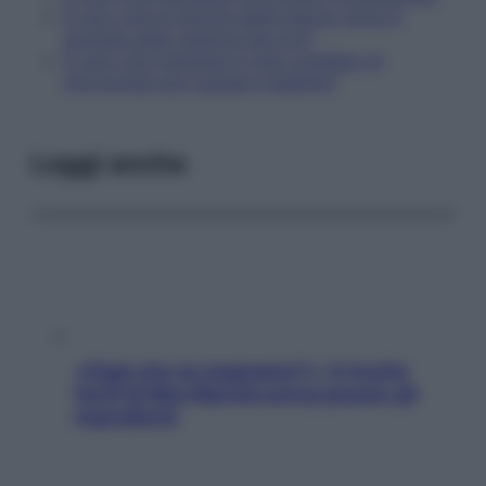
È vero che la taurina degli energy drink è
ricavata dallo sperma dei tori?
È vero che mangiare il cibo scaldato al
microonde può causare malattie?
Leggi anche
«Oggi che se magnamo?»: 4 ricette
facili di Max Mariola senza pesare gli
ingredienti