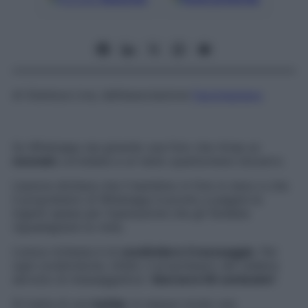
di
Gianluca Liva
, dell’associazione
Factcheckers
Su Whatsapp sta girando una foto che ritrae un
neonato
corredata a un testo quantomeno bizzarro.
L’autore dichiara che il bambino in foto è cieco e che
il proprietario di Whatsapp è pronto a pagare le
ingenti spese per l’operazione che gli farebbe
riguadagnare la vista.
L’unica richiesta è di
condividere il messaggio
. Per
ogni condivisione, infatti, il proprietario del celebre
servizio di messaggistica “
sborserà 50 centesimi
”.
Si tratta di una
bufala
. In nessun modo una