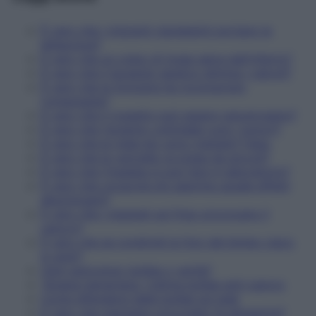
È vero che i migranti clandestini portano la
bilharziosi?
È vero che un colpo di tosse salva dall'infarto?
È vero che il lavaggio epatico elimina i calcoli?
È vero che la Svizzera ha riconosciuto
l'omeopatia?
È vero che il rossetto può essere cancerogeno?
È vero che l'argento colloidale cura i tumori?
È vero che le mele bio sono trattate? Falso
È vero che la varicella va presa da piccoli?
È vero che l'insalata si può fare in laboratorio?
È vero che cocacola più aspirina uguale effetti
allucinogeni?
È vero che i magneti sul frigo provocano il
cancro?
È vero che se condividi la foto del bimbo cieco
lo aiuti?
Ogm pericolosi: bufala o verità?
Terapia hameriana, l'ultima bufala anti-cancro
Come difendersi dalle bufale sul web
È vero che mangiare cioccolato fa dimagrire?