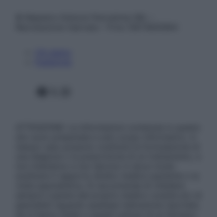
© Belpietro Edizioni Periodiche SRL –
Riproduzione riservata – P.Iva 13673600964
Chi siamo
Pubblicità
Facebook
X
Instagram
ATTENZIONE: Le informazioni contenute in questo
sito sono presentate a solo scopo informativo, in
nessun caso possono costituire la formulazione di
una diagnosi o la prescrizione di un trattamento, e
non intendono e non devono in alcun modo
sostituire il rapporto diretto medico-paziente o la
visita specialistica. Si raccomanda di chiedere
sempre il parere del proprio medico curante e/o di
specialisti riguardo qualsiasi indicazione riportata.
Se si hanno dubbi o quesiti sull’uso di un farmaco