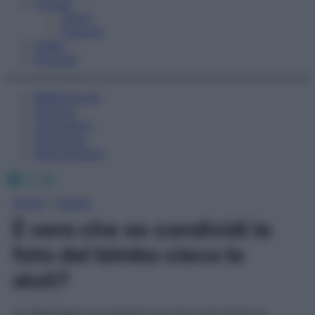
Fitness
Sport
Esercizi
Video
Podcast
Medicina AZ
Farmaci
Calcolatori
Oroscopo
Abbonamenti
Facebook
X
Instagram
Home
»
Salute
È vero che se condividi la
foto del bimbo cieco lo
aiuti?
Su Whatsapp sta girando una foto che ritrae un