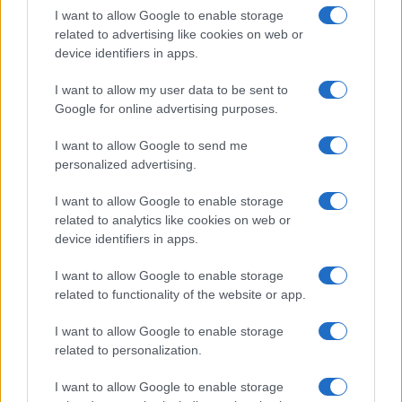
I want to allow Google to enable storage
related to advertising like cookies on web or
device identifiers in apps.
I want to allow my user data to be sent to
Google for online advertising purposes.
I want to allow Google to send me
personalized advertising.
I want to allow Google to enable storage
related to analytics like cookies on web or
device identifiers in apps.
I want to allow Google to enable storage
related to functionality of the website or app.
I want to allow Google to enable storage
related to personalization.
I want to allow Google to enable storage