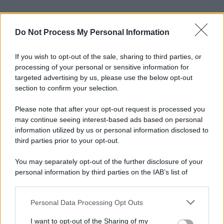
Do Not Process My Personal Information
If you wish to opt-out of the sale, sharing to third parties, or
processing of your personal or sensitive information for
targeted advertising by us, please use the below opt-out
section to confirm your selection.
Please note that after your opt-out request is processed you
may continue seeing interest-based ads based on personal
information utilized by us or personal information disclosed to
third parties prior to your opt-out.
You may separately opt-out of the further disclosure of your
personal information by third parties on the IAB’s list of
downstream participants.
Personal Data Processing Opt Outs
This information may also be disclosed by us to third parties
on the IAB’s List of Downstream Participants that may further
I want to opt-out of the Sharing of my