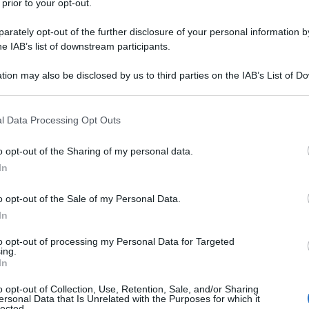
 prior to your opt-out.
rately opt-out of the further disclosure of your personal information by
he IAB’s list of downstream participants.
tion may also be disclosed by us to third parties on the IAB’s List of 
 that may further disclose it to other third parties.
 that this website/app uses one or more Google services and may gath
l Data Processing Opt Outs
including but not limited to your visit or usage behaviour. You may click 
 to Google and its third-party tags to use your data for below specifi
o opt-out of the Sharing of my personal data.
ogle consent section.
In
ti preferite
o opt-out of the Sale of my Personal Data.
In
to opt-out of processing my Personal Data for Targeted
ing.
In
o opt-out of Collection, Use, Retention, Sale, and/or Sharing
ersonal Data that Is Unrelated with the Purposes for which it
lected.