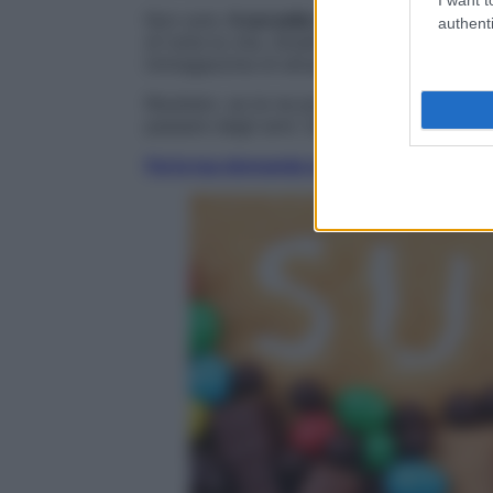
Non solo:
il cervello è dotato di un’enorm
authenti
di tutta la vita. Smaltisce perciò vecchie
immagazzina di attuali, creando
nuove re
Risultato: se te ne prendi cura,
la memoria 
passare degli anni. Scopri, nelle prossime 
Fai la tua domanda ai nostri esperti