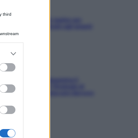
 third
L’oroscopo food di Jupiter per
l’estate 2026 dedicato agli amanti
del cibo
Downstream
er and store
to grant or
ed purposes
La trappola della dopamina ti
segue in spiaggia? Strategie di
digital detox per staccare davvero