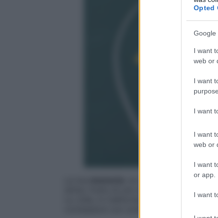
Opted 
Google 
I want t
web or d
I want t
purpose
I want 
I want t
web or d
I want t
or app.
La tua
memoria
: un archivio con una pot
stima, frutto di uno studio di un gruppo d
I want t
La Jolla, in California, ha infatti dimostra
connessioni con un’ampiezza che è pari a
I want t