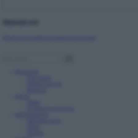
Abbonati ora!
Starbene ti regala benessere ogni mese!
Benessere
Psicologia
Rimedi naturali
Bellezza
Salute
News
Problemi e soluzioni
Alimentazione
Mangiare sano
Diete
Ricette