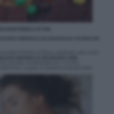
PER MANTENERLA ATTIVA
entano addirittura una minaccia per l’archivio dei
niversità Cattolica di Roma
, pubblicato sulla rivista
lucosio impedisce la riproduzione delle
del cervello), fondamentali per il corretto
dirittura, in grado di ripararne eventuali danni.