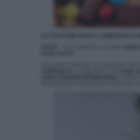
GLI ZUCCHERI SONO IL CARBURANTE 
FALSO
– Se consumati in eccesso,
rappres
nostri ricordi
.
Uno studio effettuato da ricercatori dell’
U
Cell Reports
, ha dimostrato che
troppo g
cellule staminali dell’ippocampo
(un’area 
funzionamento dei processi mnemonici e ad