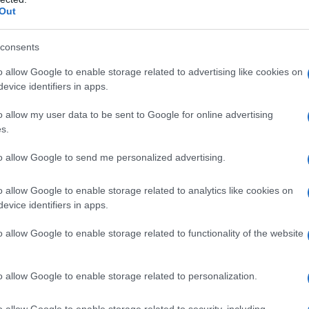
Out
consents
o allow Google to enable storage related to advertising like cookies on
evice identifiers in apps.
o allow my user data to be sent to Google for online advertising
s.
to allow Google to send me personalized advertising.
o allow Google to enable storage related to analytics like cookies on
evice identifiers in apps.
o allow Google to enable storage related to functionality of the website
enza pari a ben un milione di
miliardi di byte
. La
i ricercatori del
Salk Institute for Biological Studies
di
o allow Google to enable storage related to personalization.
to che le
capacità mnemoniche
umane hanno
 quella del web.
o allow Google to enable storage related to security, including