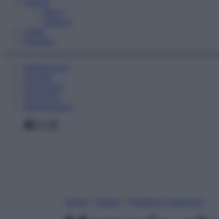
Fitness
Sport
Esercizi
Video
Podcast
Medicina AZ
Farmaci
Calcolatori
Oroscopo
Abbonamenti
Facebook
X
Instagram
Home
»
Salute
»
Problemi e soluzioni