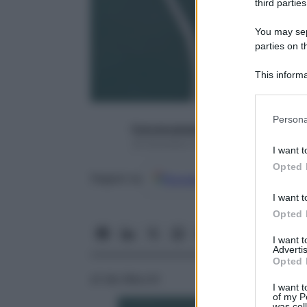
third parties
You may sepa
parties on t
This informa
Participants
Please note
Persona
information 
francescapapa07
deny consent
20 Dicembre 2016 – Lettura 6 minuti
I want t
in below Go
Opted 
Google
Discover
Fon
Seguici su
I want t
Opted 
I want 
Advertis
Opted 
di Ida Macchi
I want t
of my P
was col