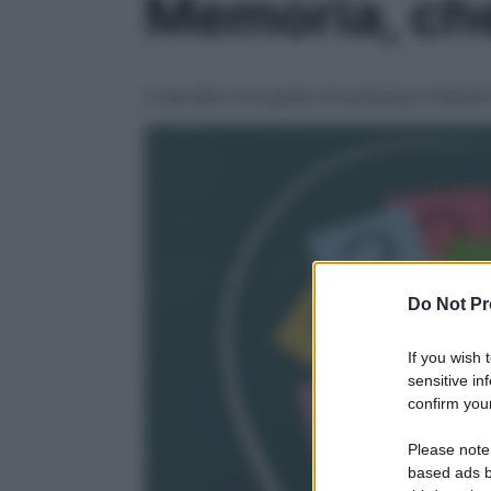
Memoria, che
Il cervello è in grado di archiviare miliar
Do Not Pr
If you wish 
sensitive in
confirm your
Please note
based ads b