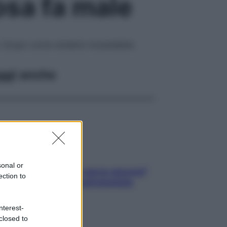
osa fa male
ni. Scopri come renderlo inossidabile
ggi anche
sonal or
Contare le calorie serve ancora?
ection to
La risposta della nutrizionista
nterest-
closed to