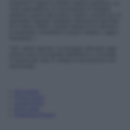
sostituire il rapporto diretto medico-paziente o la
visita specialistica. Si raccomanda di chiedere
sempre il parere del proprio medico curante e/o di
specialisti riguardo qualsiasi indicazione riportata.
Se si hanno dubbi o quesiti sull’uso di un farmaco
è necessario contattare il proprio medico. Leggi il
Disclaimer »
Tutti i diritti riservati. Le immagini utilizzate negli
articoli sono di proprietà dell’editore o concesse
in licenza per l’uso. È vietata la riproduzione non
autorizzata.
Informativa
Privacy Policy
Cookie Policy
Note Legali
Preferenze Privacy