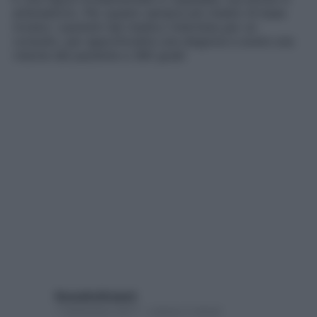
ambulatorio. Per questo sempre più medici di base
inviano i pazienti dal medico internista per un
consulto, per approfondire una diagnosi e avere una
visione del paziente a 360 gradi
Rossella Briganti
7 Settembre 2017 – Lettura 2 minuti