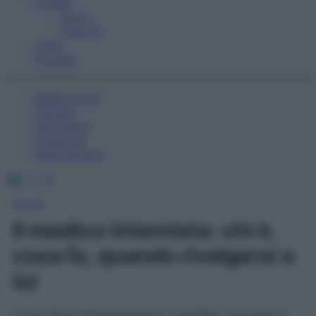
Fitness
Sport
Esercizi
Video
Podcast
Medicina AZ
Farmaci
Calcolatori
Oroscopo
Abbonamenti
Facebook
X
Instagram
Home
Il medico internista: chi è,
cosa fa, quando rivolgersi a
lui
È una figura fondamentale in ospedale, ma anche in