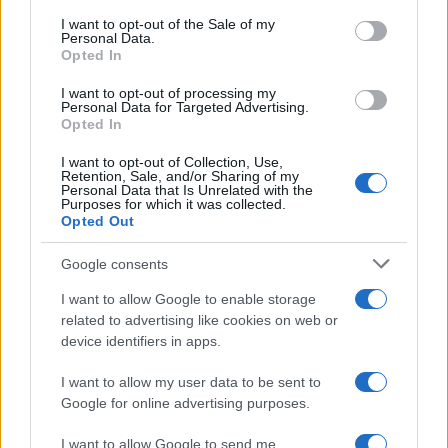
services and may gather and store information including but
I want to opt-out of the Sale of my
Personal Data.
not limited to your visit or usage behaviour. You may click to
Opted In
grant or deny consent to Google and its third-party tags to
use your data for below specified purposes in below Google
I want to opt-out of processing my
consent section.
Personal Data for Targeted Advertising.
Opted In
I want to opt-out of Collection, Use,
Retention, Sale, and/or Sharing of my
Personal Data that Is Unrelated with the
Purposes for which it was collected.
Opted Out
Google consents
I want to allow Google to enable storage
related to advertising like cookies on web or
device identifiers in apps.
I want to allow my user data to be sent to
Google for online advertising purposes.
I want to allow Google to send me