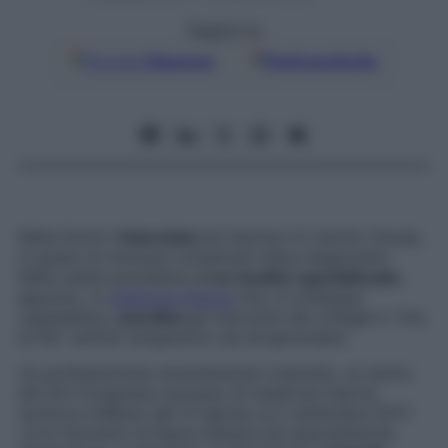
Seguici su
Google
Discover
Fonti preferite
Nella fiction l’
internista
più famoso è il dottor House,
in grado di risolvere complicati rebus diagnostici.
Nella realtà quotidiana,
è un medico specializzato
,
appunto, in
medicina interna
che, in un’équipe
ospedaliera,
coordina
gli interventi dei colleghi e “tira
le fila” sull’iter terapeutico da intraprendere.
Un professionista recentemente rivalutato, al centro
del XVI Congresso europeo di medicina interna,
svoltosi a Milano dal 31 agosto al 2 settembre 2017.
«Con l’avvento di figure sempre più specialistiche