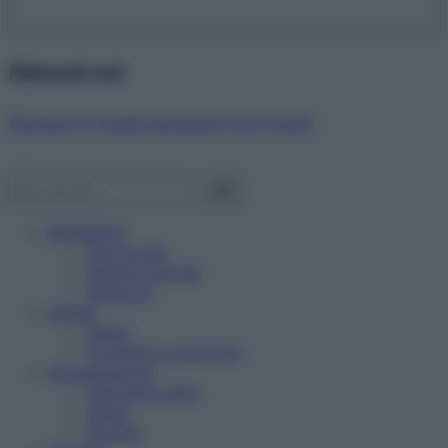
Abbonati ora!
Starbene ti regala benessere ogni mese!
Benessere
Psicologia
Rimedi naturali
Bellezza
Salute
News
Problemi e soluzioni
Alimentazione
Mangiare sano
Diete
Ricette