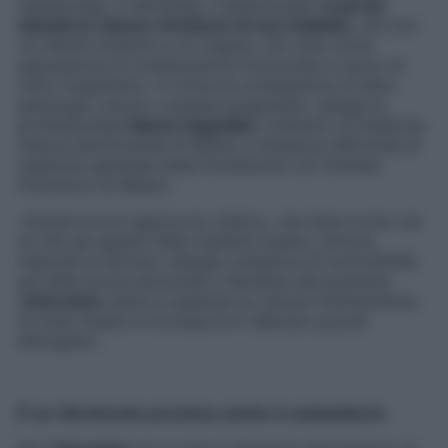
(l’epatologo, il nefrologo, il ginecologo)
si perde
talvolta la visione d’insieme di una malattia
, che non
va riferita soltanto a un organo, ma vista come
espressione di un’alterazione funzionale a carico di
tutto l’organismo. O come la conseguenza di altre
patologie, traumi o terapie pregresse», spiega la
professoressa
Maria Cappellini
, ordinario di medicina
interna all’università di Milano e direttore dell’Unità di
medicina generale della Fondazione Ca’ Granda-
Policlinico di Milano.
«Grazie al suo approccio olistico, che tiene conto sia
di tutti gli aspetti della malattia (esami, sintomi,
risposta ai farmaci, allergie, presenza di comorbilità)
sia della storia personale e familiare del paziente,
l’
internista
riesce a superare la visione frammentaria
di molti medici e ricomporre il delicato puzzle
all’origine».
È un riferimento prezioso anche in ambulatorio