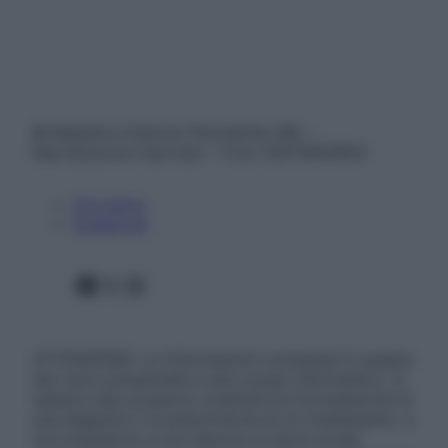
© Belpietro Edizioni Periodiche SRL –
Riproduzione riservata – P.Iva 13673600964
Chi siamo
Pubblicità
Facebook
X
Instagram
ATTENZIONE: Le informazioni contenute in questo
sito sono presentate a solo scopo informativo, in
nessun caso possono costituire la formulazione di
una diagnosi o la prescrizione di un trattamento, e
non intendono e non devono in alcun modo