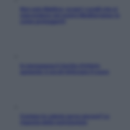
Non solo Maldive: scopri i coralli che si
nascondono nel nostro Mediterraneo (e
come proteggerli)
In menopausa il rischio d’infarto
aumenta: è ora di rinforzare il cuore
Contare le calorie serve ancora? La
risposta della nutrizionista