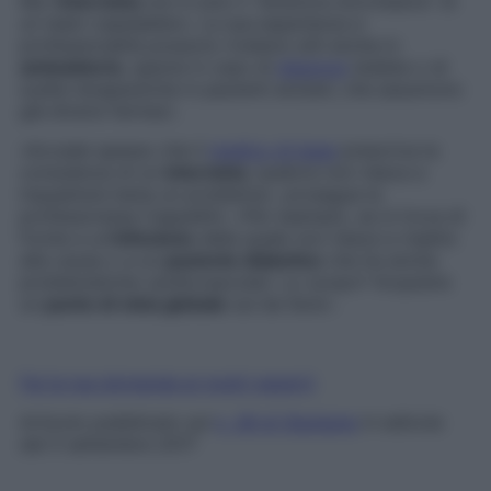
Ma l’
internista
non è solo il “direttore d’orchestra” di
un team ospedaliero. La sua esperienza e
professionalità possono rivelarsi utili anche in
ambulatorio
, specie in caso di
diagnosi
dubbie o di
scelte terapeutiche in pazienti anziani, che assumono
già diversi farmaci.
«Accade spesso che il
medico di base
prescriva la
consulenza di un
internista
, qualora non riesca a
inquadrare bene un problema», prosegue la
professoressa Cappellini. «Per esempio, se si trova di
fronte a un’
infezione
della quale non riesce a risalire
alla causa o a un
paziente diabetico
che ha anche
problematiche cardiovascolari. Lo scopo? Acquisire
un
punto di vista globale
sul da farsi».
Fai la tua domanda ai nostri esperti
Articolo pubblicato sul
n. 38 di Starbene
in edicola
dal 5 settembre 2017