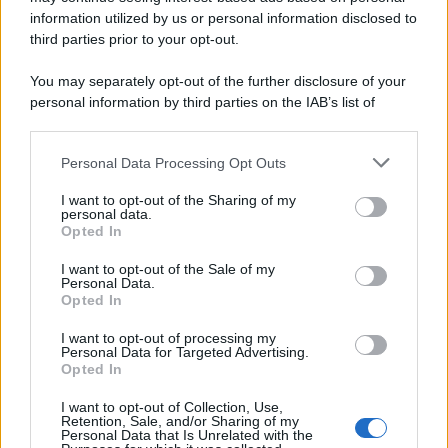
information utilized by us or personal information disclosed to
third parties prior to your opt-out.
You may separately opt-out of the further disclosure of your
personal information by third parties on the IAB’s list of
downstream participants.
Personal Data Processing Opt Outs
This information may also be disclosed by us to third parties
on the IAB’s List of Downstream Participants that may further
I want to opt-out of the Sharing of my
disclose it to other third parties.
personal data.
Opted In
Please note that this website/app uses one or more Google
services and may gather and store information including but
I want to opt-out of the Sale of my
Personal Data.
not limited to your visit or usage behaviour. You may click to
Opted In
grant or deny consent to Google and its third-party tags to
use your data for below specified purposes in below Google
I want to opt-out of processing my
consent section.
Personal Data for Targeted Advertising.
Opted In
I want to opt-out of Collection, Use,
Retention, Sale, and/or Sharing of my
Personal Data that Is Unrelated with the