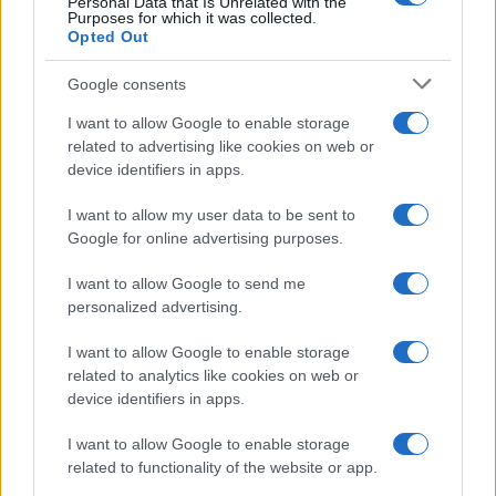
Personal Data that Is Unrelated with the
Purposes for which it was collected.
Opted Out
Google consents
I want to allow Google to enable storage
related to advertising like cookies on web or
device identifiers in apps.
I want to allow my user data to be sent to
Google for online advertising purposes.
I want to allow Google to send me
personalized advertising.
I want to allow Google to enable storage
related to analytics like cookies on web or
device identifiers in apps.
I want to allow Google to enable storage
related to functionality of the website or app.