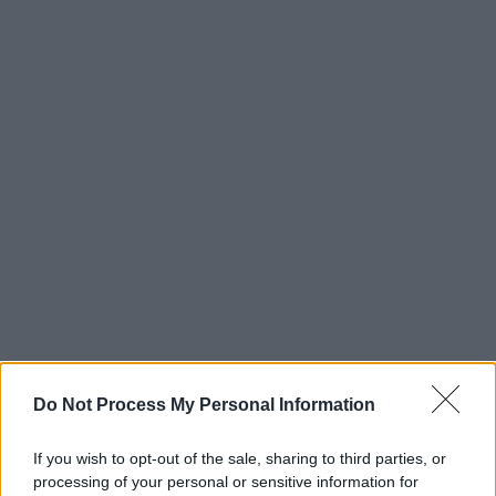
Do Not Process My Personal Information
If you wish to opt-out of the sale, sharing to third parties, or
processing of your personal or sensitive information for