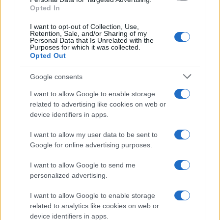
Opted In
I want to opt-out of Collection, Use,
Retention, Sale, and/or Sharing of my
Personal Data that Is Unrelated with the
Purposes for which it was collected.
Opted Out
Google consents
I want to allow Google to enable storage
related to advertising like cookies on web or
device identifiers in apps.
I want to allow my user data to be sent to
Google for online advertising purposes.
I want to allow Google to send me
personalized advertising.
I want to allow Google to enable storage
related to analytics like cookies on web or
device identifiers in apps.