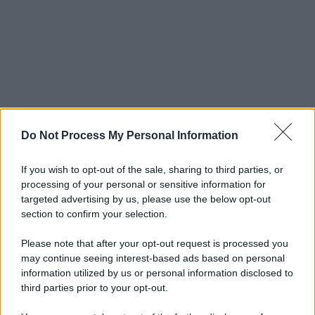
Do Not Process My Personal Information
If you wish to opt-out of the sale, sharing to third parties, or
processing of your personal or sensitive information for
targeted advertising by us, please use the below opt-out
section to confirm your selection.
Please note that after your opt-out request is processed you
may continue seeing interest-based ads based on personal
information utilized by us or personal information disclosed to
third parties prior to your opt-out.