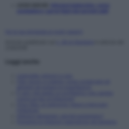
LEGGI ANCHE:
Infezioni batteriche: come
combattere i germi tipici dei periodi caldi
Fai la tua domanda ai nostri esperti
Articolo pubblicato sul
n. 36 di Starbene
in edicola dal
21/8/2018
Leggi anche
Legionella: sintomi e cure
Cibo sicuro e Listeria: come conservare gli
alimenti ed evitare le tossinfezioni
È vero che esiste un profilattico che cambia
colore se hai un'infezione?
Virus Zika: un anticorpo riesce a bloccare
l’infezione
Infezioni alimentari: perché aumentano?
Prevenire le infezioni respiratorie nel bambino