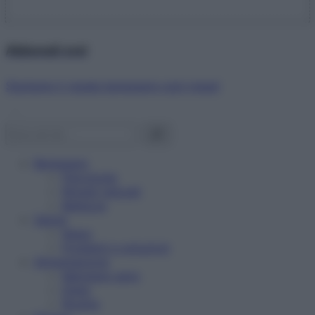
Abbonati ora!
Starbene ti regala benessere ogni mese!
Benessere
Psicologia
Rimedi naturali
Bellezza
Salute
News
Problemi e soluzioni
Alimentazione
Mangiare sano
Diete
Ricette