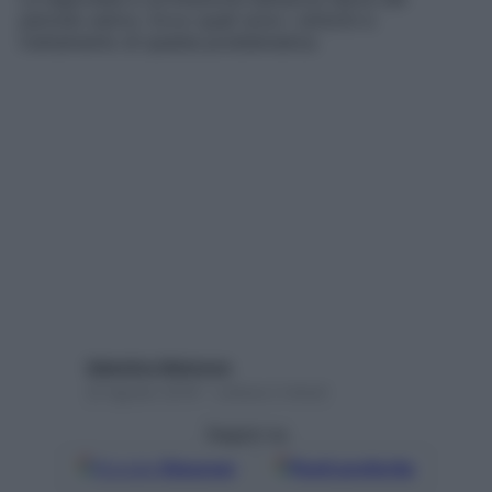
periodo estivo. Ecco quali sono i sintomi e
trattamento di questa problematica
Valentino Maimone
22 Agosto 2018 – Lettura 2 minuti
Seguici su
Google
Discover
Fonti preferite