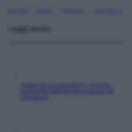
, 
, 
, 
BATTERI
ESTATE
INFEZIONI
LEGIONELLA
Leggi anche
«Oggi che se magnamo?»: 4 ricette
facili di Max Mariola senza pesare gli
ingredienti