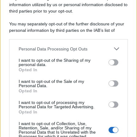
information utilized by us or personal information disclosed to
third parties prior to your opt-out.
You may separately opt-out of the further disclosure of your
personal information by third parties on the IAB’s list of
downstream participants.
Personal Data Processing Opt Outs
This information may also be disclosed by us to third parties
on the IAB’s List of Downstream Participants that may further
I want to opt-out of the Sharing of my
disclose it to other third parties.
personal data.
Opted In
Please note that this website/app uses one or more Google
services and may gather and store information including but
I want to opt-out of the Sale of my
Personal Data.
not limited to your visit or usage behaviour. You may click to
Opted In
grant or deny consent to Google and its third-party tags to
use your data for below specified purposes in below Google
I want to opt-out of processing my
consent section.
Personal Data for Targeted Advertising.
Opted In
I want to opt-out of Collection, Use,
Retention, Sale, and/or Sharing of my
Personal Data that Is Unrelated with the
Purposes for which it was collected.