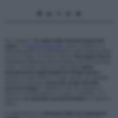
Per i medici è “
la regina delle infezioni batteriche
estive
”: «Il
batterio legionella
cresce, prolifera e si
diffonde grazie ai condizionatori e alle tubature delle
docce in casa», fa notare il dottor
Pierangelo Clerici
,
presidente dell’Associazione italiana dei microbiologi
clinici. «Il rischio nasce di solito dalla
cattiva
manutenzione degli impianti di refrigerazione
o
quando le case restano a lungo chiuse, per esempio
durante le vacanze,
senza che venga mai fatta
scorrere l’acqua
. Il risultato è che non appena si
riattiva il condizionatore o si apre il rubinetto, ci si
espone a
un autentico aerosol di batteri
e il danno è
fatto».
La legionellosi è un’
infezione delle vie respiratorie