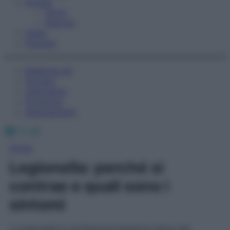
Fitness
Sport
Esercizi
Video
Podcast
Medicina AZ
Farmaci
Calcolatori
Oroscopo
Abbonamenti
Facebook
X
Instagram
Home
Legionella: perché si
contrae e quali sono i
sintomi
La legionella è un’infezione batterica tipica del