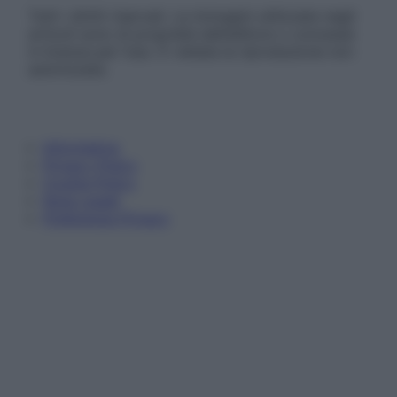
Tutti i diritti riservati. Le immagini utilizzate negli
articoli sono di proprietà dell’editore o concesse
in licenza per l’uso. È vietata la riproduzione non
autorizzata.
Informativa
Privacy Policy
Cookie Policy
Note Legali
Preferenze Privacy