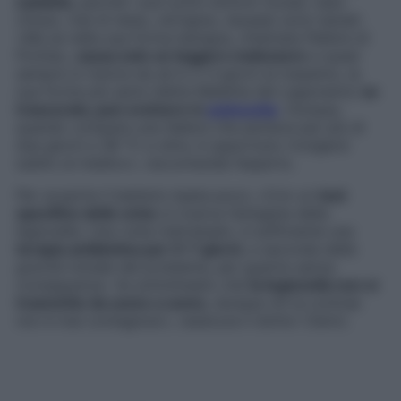
subdola
, perché i suoi primi sintomi (tosse, naso
chiuso, mal di testa, vertigine, nausea) sono banali:
«Ma se nella sua forma benigna, chiamata Febbre di
Pontiac,
causa solo un leggero malessere
e quasi
sempre si risolve da sé in 2-3 giorni al massimo, la
sua forma più seria (detta Malattia del Legionario)
se
trascurata, può evolvere in
polmonite
. Dunque,
quando compare una febbre che perdura per più di
due giorni a 38 °C e oltre, è opportuno rivolgersi
subito al medico», raccomanda l’esperto.
Per scoprire il batterio basta poco: «Con un
test
specifico delle urine
si ricerca l’antigene della
legionella. Una volta individuato, è sufficiente una
terapia antibiotica per 5-7 giorni
, a seconda della
gravità iniziale del problema, per guarire senza
conseguenze. Va sottolineato che
la legionella non si
trasmette da uomo a uomo
, dunque chi la contrae
non è mai contagioso», rassicura il dottor Clerici.