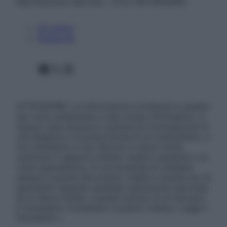
Riproduzione riservata – P.Iva 13673600964
Chi siamo
Pubblicità
Facebook
X
Instagram
ATTENZIONE: Le informazioni contenute in questo
sito sono presentate a solo scopo informativo, in
nessun caso possono costituire la formulazione di
una diagnosi o la prescrizione di un trattamento, e
non intendono e non devono in alcun modo
sostituire il rapporto diretto medico-paziente o la
visita specialistica. Si raccomanda di chiedere
sempre il parere del proprio medico curante e/o di
specialisti riguardo qualsiasi indicazione riportata.
Se si hanno dubbi o quesiti sull’uso di un farmaco
è necessario contattare il proprio medico. Leggi il
Disclaimer »