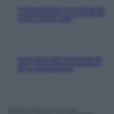
Perché la pressione con il caldo scende
e sale all’improvviso: cosa succede alle
donne e cosa fare subito
Doccia, lavarsi tutti i giorni fa male alla
pelle? I miti da sfatare per proteggerla
davvero senza stressarla
© Belpietro Edizioni Periodiche SRL –