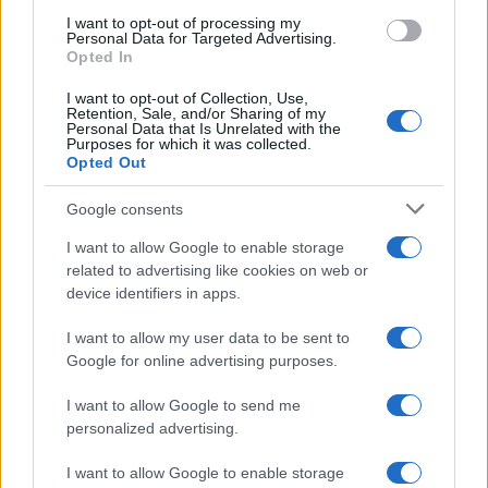
use your data for below specified purposes in below Google
I want to opt-out of processing my
consent section.
Personal Data for Targeted Advertising.
Opted In
I want to opt-out of Collection, Use,
Retention, Sale, and/or Sharing of my
Personal Data that Is Unrelated with the
Purposes for which it was collected.
Opted Out
Google consents
I want to allow Google to enable storage
related to advertising like cookies on web or
device identifiers in apps.
I want to allow my user data to be sent to
Google for online advertising purposes.
I want to allow Google to send me
personalized advertising.
I want to allow Google to enable storage