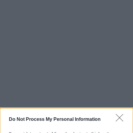
Do Not Process My Personal Information