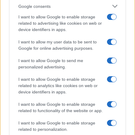
Google consents
I want to allow Google to enable storage
related to advertising like cookies on web or
device identifiers in apps.
I want to allow my user data to be sent to
Google for online advertising purposes.
I want to allow Google to send me
personalized advertising.
I want to allow Google to enable storage
related to analytics like cookies on web or
device identifiers in apps.
I want to allow Google to enable storage
related to functionality of the website or app.
I want to allow Google to enable storage
related to personalization.