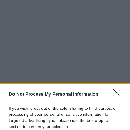
Do Not Process My Personal Information
If you wish to opt-out of the sale, sharing to third parties, or
processing of your personal or sensitive information for
targeted advertising by us, please use the below opt-out
section to confirm your selection.