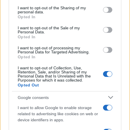
on the IAB’s List of Downstream Participants that may further
I want to opt-out of the Sharing of my
disclose it to other third parties.
personal data.
Opted In
Please note that this website/app uses one or more Google
services and may gather and store information including but
I want to opt-out of the Sale of my
Personal Data.
not limited to your visit or usage behaviour. You may click to
Opted In
grant or deny consent to Google and its third-party tags to
use your data for below specified purposes in below Google
I want to opt-out of processing my
consent section.
Personal Data for Targeted Advertising.
Opted In
I want to opt-out of Collection, Use,
Retention, Sale, and/or Sharing of my
Personal Data that Is Unrelated with the
Purposes for which it was collected.
Opted Out
Google consents
I want to allow Google to enable storage
related to advertising like cookies on web or
device identifiers in apps.