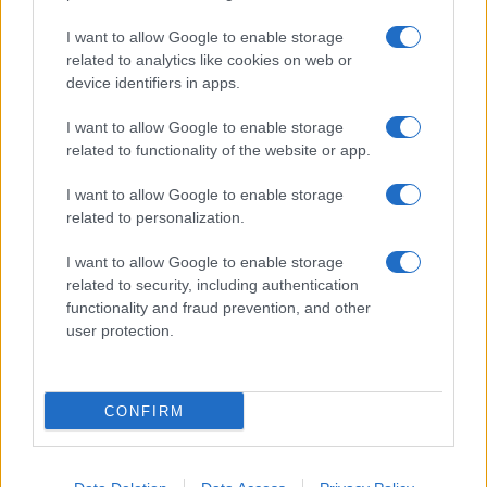
I want to allow Google to enable storage
related to analytics like cookies on web or
device identifiers in apps.
I want to allow Google to enable storage
related to functionality of the website or app.
I want to allow Google to enable storage
related to personalization.
I want to allow Google to enable storage
related to security, including authentication
functionality and fraud prevention, and other
user protection.
CONFIRM