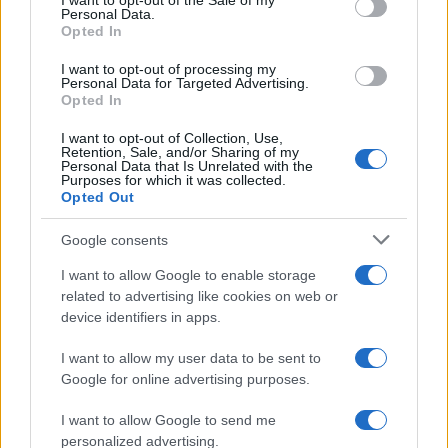
I want to opt-out of the Sale of my
Personal Data.
not limited to your visit or usage behaviour. You may click to
Opted In
grant or deny consent to Google and its third-party tags to
use your data for below specified purposes in below Google
I want to opt-out of processing my
consent section.
Personal Data for Targeted Advertising.
Opted In
I want to opt-out of Collection, Use,
Retention, Sale, and/or Sharing of my
Personal Data that Is Unrelated with the
Purposes for which it was collected.
Opted Out
Google consents
I want to allow Google to enable storage
related to advertising like cookies on web or
device identifiers in apps.
I want to allow my user data to be sent to
Google for online advertising purposes.
I want to allow Google to send me
personalized advertising.