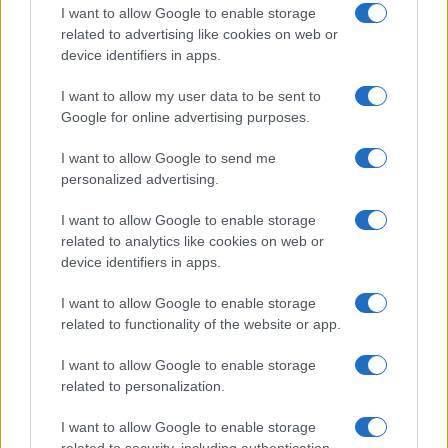
I want to allow Google to enable storage
related to advertising like cookies on web or
device identifiers in apps.
I want to allow my user data to be sent to
Google for online advertising purposes.
I want to allow Google to send me
personalized advertising.
I want to allow Google to enable storage
related to analytics like cookies on web or
device identifiers in apps.
I want to allow Google to enable storage
related to functionality of the website or app.
I want to allow Google to enable storage
related to personalization.
I want to allow Google to enable storage