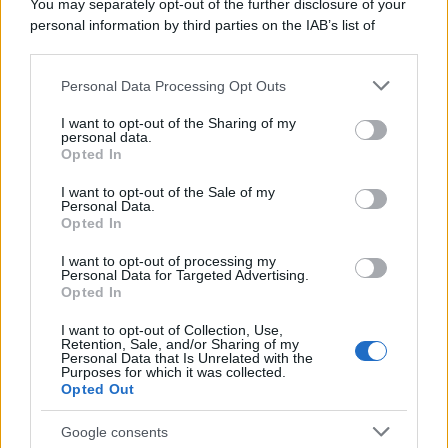
You may separately opt-out of the further disclosure of your
personal information by third parties on the IAB’s list of
downstream participants.
Personal Data Processing Opt Outs
This information may also be disclosed by us to third parties
on the IAB’s List of Downstream Participants that may further
I want to opt-out of the Sharing of my
disclose it to other third parties.
personal data.
Opted In
Please note that this website/app uses one or more Google
services and may gather and store information including but
I want to opt-out of the Sale of my
Personal Data.
not limited to your visit or usage behaviour. You may click to
Opted In
grant or deny consent to Google and its third-party tags to
use your data for below specified purposes in below Google
I want to opt-out of processing my
consent section.
Personal Data for Targeted Advertising.
Opted In
I want to opt-out of Collection, Use,
Retention, Sale, and/or Sharing of my
Personal Data that Is Unrelated with the
Purposes for which it was collected.
Opted Out
Google consents