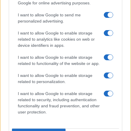
Google for online advertising purposes.
I want to allow Google to send me
personalized advertising.
I want to allow Google to enable storage
related to analytics like cookies on web or
device identifiers in apps.
I want to allow Google to enable storage
related to functionality of the website or app.
I want to allow Google to enable storage
related to personalization.
I want to allow Google to enable storage
related to security, including authentication
functionality and fraud prevention, and other
user protection.