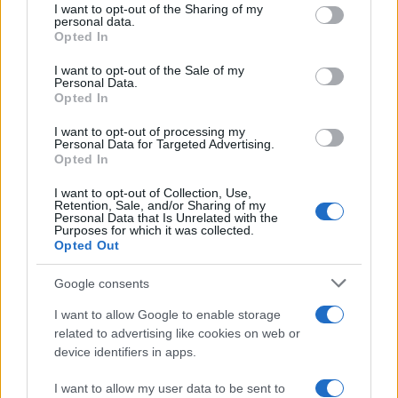
I want to opt-out of the Sharing of my
disclose it to other third parties.
personal data.
Opted In
Please note that this website/app uses one or more Google
services and may gather and store information including but
I want to opt-out of the Sale of my
Personal Data.
not limited to your visit or usage behaviour. You may click to
Opted In
grant or deny consent to Google and its third-party tags to
use your data for below specified purposes in below Google
I want to opt-out of processing my
consent section.
Personal Data for Targeted Advertising.
Opted In
I want to opt-out of Collection, Use,
Retention, Sale, and/or Sharing of my
Personal Data that Is Unrelated with the
Purposes for which it was collected.
Opted Out
Google consents
I want to allow Google to enable storage
related to advertising like cookies on web or
device identifiers in apps.
I want to allow my user data to be sent to