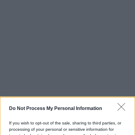
Do Not Process My Personal Information
If you wish to opt-out of the sale, sharing to third parties, or
processing of your personal or sensitive information for