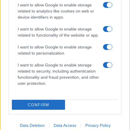
I want to allow Google to enable storage
related to analytics like cookies on web or
device identifiers in apps.
I want to allow Google to enable storage
related to functionality of the website or app.
I want to allow Google to enable storage
related to personalization.
I want to allow Google to enable storage
related to security, including authentication
functionality and fraud prevention, and other
user protection.
CONFIRM
Data Deletion
Data Access
Privacy Policy