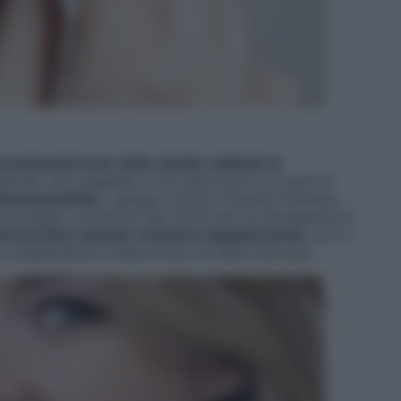
essizzanti sono state vietate soltanto le
trali), più soggette a mix pericolosi e a rischi di
 farmaceutiche
», spiega il dottor Ascanio Polimeni,
nologia) e direttore dei Centri per la menopausa di
i prescrivere queste sostanze singolarmente
, con il
 scegliendole in base al tipo di fame nervosa»
.