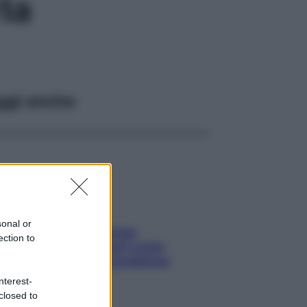
la
ggi anche
sonal or
Capelli spezzati lungo
ection to
l’attaccatura? Scopri come
risolvere l’annoso problema
nterest-
closed to