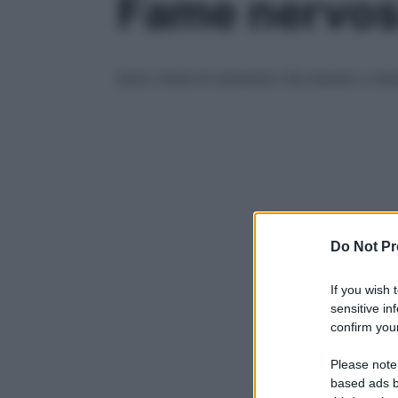
Fame nervosa
Sono molte le sostanze che aiutano a tener
Do Not Pr
If you wish 
sensitive in
confirm your
Please note
based ads b