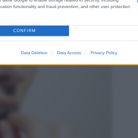
cation functionality and fraud prevention, and other user protection.
tanze che combattono la fame nervosa possono
ggetti a rischio, ipertensione polmonare e incidenti
CONFIRM
Data Deletion
Data Access
Privacy Policy