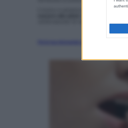
authenti
Il motivo è semplice:
i “cocktail” di sos
nuocere alla salute
fino a causare, nei so
cardiovascolari di varia natura.
Fai la tua domanda ai nostri esperti