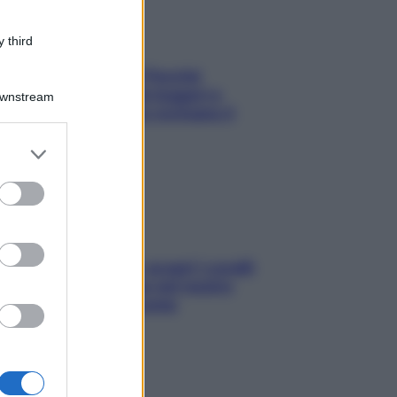
 third
Fame dopo cena? Perché
succede e 6 snack leggeri e
Downstream
appetitosi che non rovinano il
sonno
er and store
to grant or
ed purposes
Non solo Maldive: scopri i coralli
che si nascondono nel nostro
Mediterraneo (e come
proteggerli)