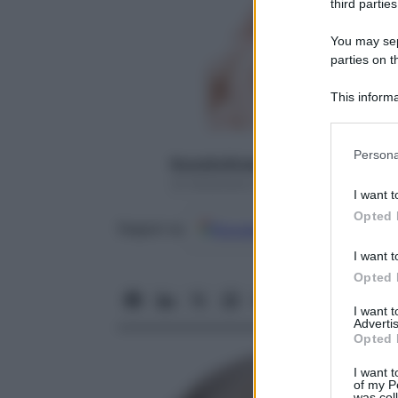
third parties
You may sepa
parties on t
This informa
Participants
Please note
Persona
Rossella Briganti
information 
23 Settembre 2015 – Lettura 4 minuti
deny consent
I want t
in below Go
Opted 
Google
Discover
Fon
Seguici su
I want t
Opted 
I want 
Advertis
Opted 
I want t
of my P
was col