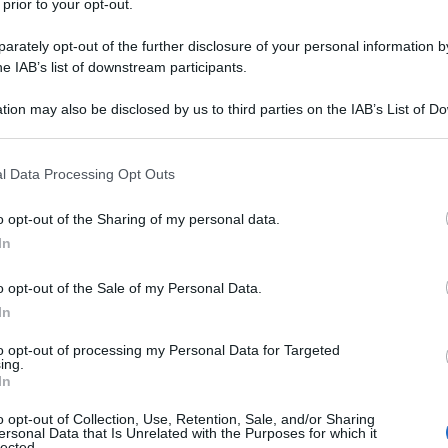
 prior to your opt-out.
rately opt-out of the further disclosure of your personal information by
he IAB’s list of downstream participants.
tion may also be disclosed by us to third parties on the IAB’s List of 
 that may further disclose it to other third parties.
 that this website/app uses one or more Google services and may gath
l Data Processing Opt Outs
including but not limited to your visit or usage behaviour. You may click 
 to Google and its third-party tags to use your data for below specifi
o opt-out of the Sharing of my personal data.
ogle consent section.
In
ti preferite
o opt-out of the Sale of my Personal Data.
In
to opt-out of processing my Personal Data for Targeted
ing.
In
o opt-out of Collection, Use, Retention, Sale, and/or Sharing
ersonal Data that Is Unrelated with the Purposes for which it
lected.