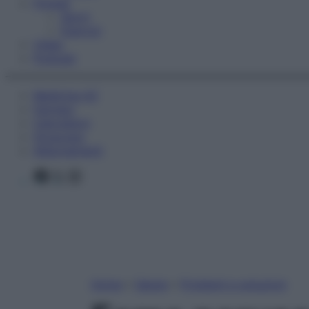
Fitness
Sport
Esercizi
Video
Podcast
Medicina AZ
Farmaci
Calcolatori
Oroscopo
Abbonamenti
Facebook
X
Instagram
Home
»
Salute
»
Problemi e soluzioni