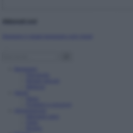
Abbonati ora!
Starbene ti regala benessere ogni mese!
Benessere
Psicologia
Rimedi naturali
Bellezza
Salute
News
Problemi e soluzioni
Alimentazione
Mangiare sano
Diete
Ricette