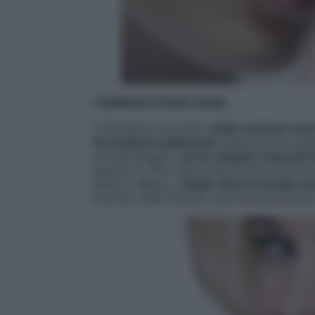
I FARMACI FUORI LEGGE
«
Chiariamo un punto:
delle sostanze anor
formulazioni galeniche
(dette anche magis
sovradosaggio,
non le singole molecole
esperto in Pnei (psiconeuroendocrinoimmu
Roma e Milano.
«
Nulla vieta al medico d
marchio delle diverse case farmaceutiche,