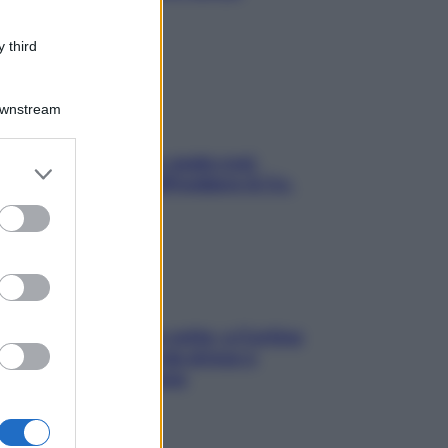
stressarla
 third
Downstream
Aria condizionata: usala così,
er and store
senza rischiare raffreddore & Co.
to grant or
ed purposes
Mindfulness tra le vette: a Cortina
due giorni lontani da stress e
ansia da smartphone