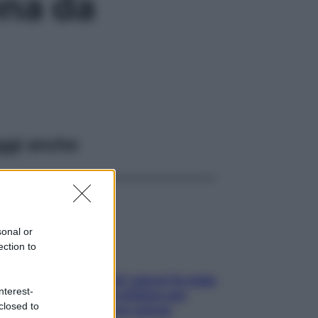
ena da
ggi anche
sonal or
ection to
Doccia, lavarsi tutti i giorni fa male
nterest-
alla pelle? I miti da sfatare per
closed to
proteggerla davvero senza