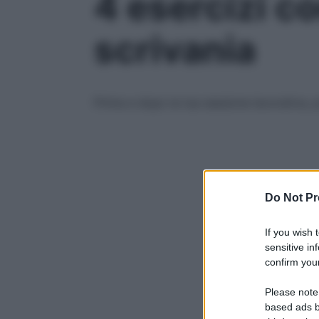
4 esercizi co
scrivania
Prima e dopo la tua sessione lavorativa, p
Do Not Pr
If you wish 
sensitive in
confirm your
Please note
based ads b