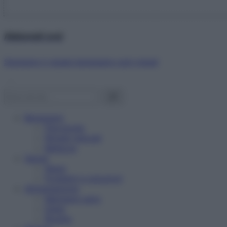
Abbonati ora!
Starbene ti regala benessere ogni mese!
Benessere
Psicologia
Rimedi naturali
Bellezza
Salute
News
Problemi e soluzioni
Alimentazione
Mangiare sano
Diete
Ricette