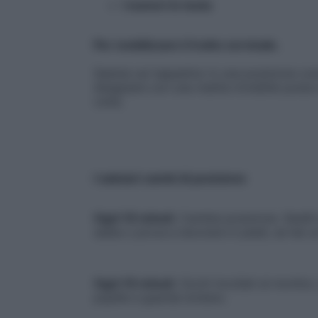
I numeri in testa
Per mobilizzare il tratto cervicale.
Seduta sul tappetino in una posizione com
disegnare con una matita invisibile posta i
volte.
I salutari cambi di posizione
Ogni 10 minuti
. Cambia posizione. Siediti p
sedia o prova a lavorare in piedi, se hai u
Ogni 10 minuti
. Occhi incollati al monitor
pupille e guarda lontano.