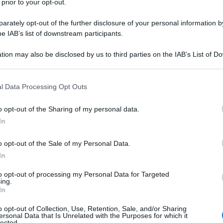
 prior to your opt-out.
rately opt-out of the further disclosure of your personal information by
he IAB’s list of downstream participants.
tion may also be disclosed by us to third parties on the IAB’s List of 
 that may further disclose it to other third parties.
 that this website/app uses one or more Google services and may gath
l Data Processing Opt Outs
including but not limited to your visit or usage behaviour. You may click 
 to Google and its third-party tags to use your data for below specifi
o opt-out of the Sharing of my personal data.
ogle consent section.
In
o opt-out of the Sale of my Personal Data.
ti preferite
In
to opt-out of processing my Personal Data for Targeted
ing.
In
o opt-out of Collection, Use, Retention, Sale, and/or Sharing
ersonal Data that Is Unrelated with the Purposes for which it
 Ecco degli esercizi contro il mal di schiena. E anche
lected.