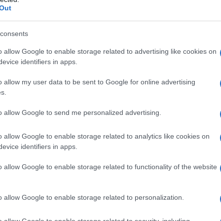
ione durante il lavoro d’ufficio.
Out
consents
ratica questi 4 semplici esercizi “salvaschiena”.
o allow Google to enable storage related to advertising like cookies on
evice identifiers in apps.
o allow my user data to be sent to Google for online advertising
s.
to allow Google to send me personalized advertising.
ere sul coccige un codino che si solleva lentamente.
o allow Google to enable storage related to analytics like cookies on
orso deve disegnare una specie di amaca. Poi,
evice identifiers in apps.
e fai risalire il dorso in modo da creare una gobba.
o allow Google to enable storage related to functionality of the website
o allow Google to enable storage related to personalization.
o allow Google to enable storage related to security, including