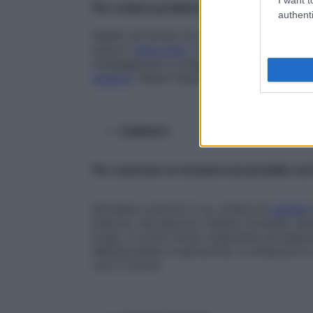
Per evitare problemi al nervo sciatico.
authenti
Siediti sul bordo di una poltrona comoda. 
sopra il
ginocchio
. Con la mano destra spi
molleggiando a lungo. Sentirai “tirare” il 
sciatico
. Ripeti l’esercizio sull’altro lato.
Il pilastro
Per scaricare le tensioni accumulate nel
Sdraiata a pancia in su, solleva le
gambe
braccia, che devono restare morbide, senz
lungo, a occhi chiusi, inspirando ed espi
abbracciando le ginocchia, e schiaccia la
così 3 minuti.