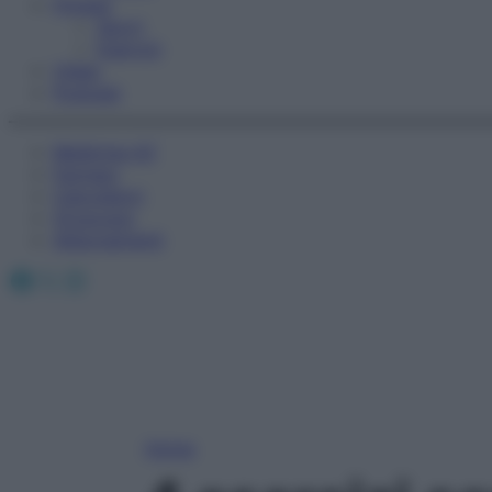
Fitness
Sport
Esercizi
Video
Podcast
Medicina AZ
Farmaci
Calcolatori
Oroscopo
Abbonamenti
Facebook
X
Instagram
Home