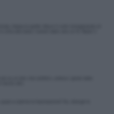
oda, rilassa le spalle. Muovi il collo immaginando di
n cima alla testa i numeri dallo zero al 10. Ripeti 2
iù su un lato che sull’altro, solleva i glutei dalla
n tavolo alto.
, quasi a subirne la fascinazione? No, distogli le