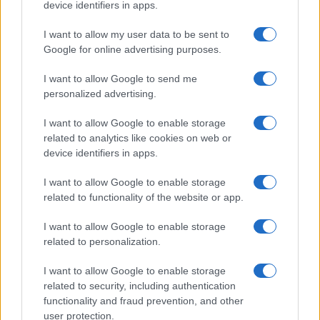
device identifiers in apps.
I want to allow my user data to be sent to
Google for online advertising purposes.
I want to allow Google to send me
personalized advertising.
I want to allow Google to enable storage
related to analytics like cookies on web or
device identifiers in apps.
I want to allow Google to enable storage
related to functionality of the website or app.
I want to allow Google to enable storage
related to personalization.
I want to allow Google to enable storage
related to security, including authentication
functionality and fraud prevention, and other
user protection.