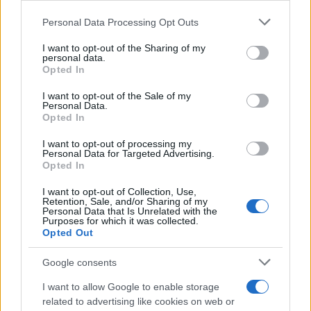
Personal Data Processing Opt Outs
This information may also be disclosed by us to third parties
on the IAB’s List of Downstream Participants that may further
I want to opt-out of the Sharing of my
disclose it to other third parties.
personal data.
Opted In
Please note that this website/app uses one or more Google
services and may gather and store information including but
I want to opt-out of the Sale of my
Personal Data.
not limited to your visit or usage behaviour. You may click to
Opted In
grant or deny consent to Google and its third-party tags to
use your data for below specified purposes in below Google
I want to opt-out of processing my
consent section.
Personal Data for Targeted Advertising.
Opted In
I want to opt-out of Collection, Use,
Retention, Sale, and/or Sharing of my
Personal Data that Is Unrelated with the
Purposes for which it was collected.
Opted Out
Google consents
I want to allow Google to enable storage
related to advertising like cookies on web or