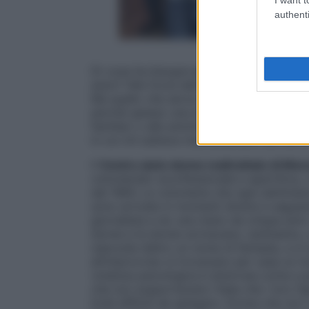
authenti
Di cosa ha bisogno
una donna che subi
aiuto? Alle forze dell’ordine, a un avvocat
Ma quello che serve di più, all’inizio, è
qua
perché spesso una donna maltrattata si ve
familiari o alle amiche. Per questo motivo 
in cui chi subisce maltrattamenti sa che la
Il
Centro aiuto donne maltrattate di Mon
volontariato aconfessionale e apartitica,
dal 1994. Le volontarie che ogni settimana
sono arrivate in momenti diversi e seguend
giornalista e do una mano da cinque anni:
donne e le donne scrivevano, tantissimo, a
nascoste dietro un nome di fantasia, e s
all’improvviso si trovavano per casa un 
violenza psicologica è dolorosa come e pi
che non sopportavano l’idea che i loro figl
lividi difficili da spiegare. Donne che no