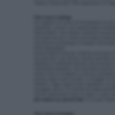
“basta, finisce qui”, che sognavano di fug
Che cosa ci spinge
Ho seguito un corso di formazione di sei m
cammino. Lavoro con pensionate e student
indirizziamo, non diamo soluzioni precott
siccome tra noi ci sono avvocate e psicolo
una donna ha bisogno di essere informata 
tutte devastanti.
Anche Elena Franzoni, 41enne avvocato a 
qui perché il suo lavoro l’aveva portata a
capitato di assistere donne che avevano su
volontarie aiutiamo, ma riceviamo anche. 
clienti che si rivolgono a me per problemi
donna, dopo aver trovato il coraggio di d
indietro. Oggi capire è più semplice: so 
coraggio serve. C’è anche chi esita perch
Vorrei rassicurare tutte: in Italia ci sono 
più cultura su questi fatti
. Ci si può fidar
Che cosa ci insegna