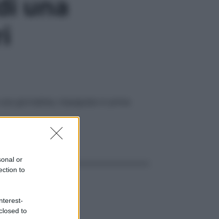
di una
i
una giornalista, impegnata in prima
ggi anche
sonal or
ection to
nterest-
closed to