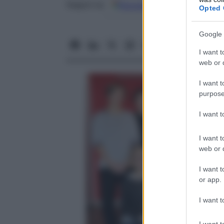
Google
Discover
Fon
Seguici su
Opted 
Google 
I want t
web or d
I want t
purpose
I want 
I want t
web or d
I want t
or app.
I want t
I want t