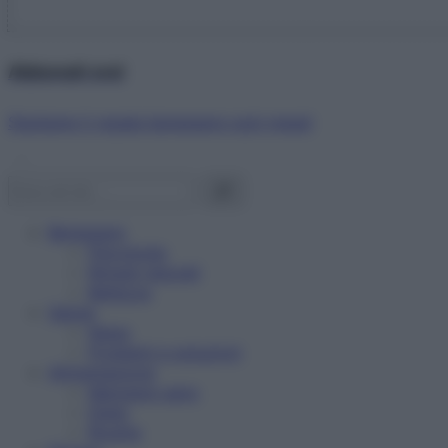
Abbonati ora!
Starbene ti regala benessere ogni mese!
Benessere
Psicologia
Rimedi naturali
Bellezza
Salute
News
Problemi e soluzioni
Alimentazione
Mangiare sano
Diete
Ricette