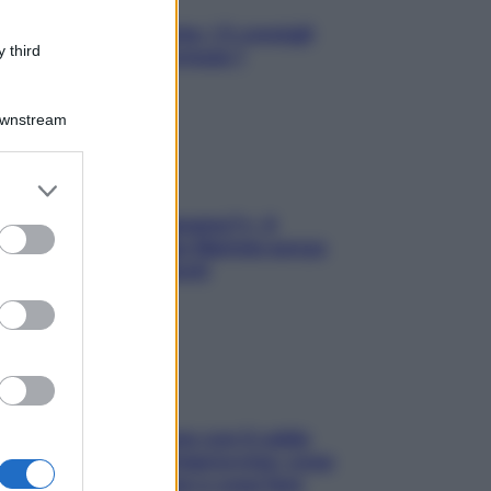
Sicurezza al volante: i 5 consigli
 third
dell’ex pilota di Formula 1
Downstream
er and store
to grant or
«Oggi che se magnamo?»: 4
ed purposes
ricette facili di Max Mariola senza
pesare gli ingredienti
Perché la pressione con il caldo
scende e sale all’improvviso: cosa
succede alle donne e cosa fare