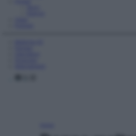
Fitness
Sport
Esercizi
Video
Podcast
Medicina AZ
Farmaci
Calcolatori
Oroscopo
Abbonamenti
Facebook
X
Instagram
Home