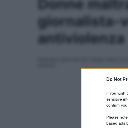
Donne maltra
giornalista-v
antiviolenza
Dedicano parte del loro tempo libero ad a
persona
Do Not Pr
If you wish 
sensitive in
confirm your
Please note
based ads b