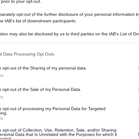
 prior to your opt-out.
rately opt-out of the further disclosure of your personal information by
he IAB’s list of downstream participants.
tion may also be disclosed by us to third parties on the IAB’s List of 
 that may further disclose it to other third parties.
 that this website/app uses one or more Google services and may gath
l Data Processing Opt Outs
including but not limited to your visit or usage behaviour. You may click 
 to Google and its third-party tags to use your data for below specifi
o opt-out of the Sharing of my personal data.
ogle consent section.
In
o opt-out of the Sale of my Personal Data.
In
to opt-out of processing my Personal Data for Targeted
ing.
In
o opt-out of Collection, Use, Retention, Sale, and/or Sharing
ersonal Data that Is Unrelated with the Purposes for which it
lected.