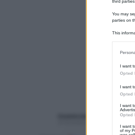
third parties
You may sepa
parties on t
This informa
Participants
Please note
Persona
information 
deny consent
I want t
in below Go
Opted 
I want t
Opted 
I want 
Advertis
Opted 
Elisabetta Sala
20 Novembre 2018 – Lettura 6 minuti
I want t
of my P
was col