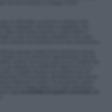
gire ma non trovavano il coraggio di farlo.
esi, ho affrontato un tirocinio e iniziato il mio
esse, insegnanti, infermiere e casalinghe: non
e, siamo solo buone orecchie e valide spalle. E
ghe, in caso di necessità chiediamo il loro aiuto:
per risolvere una situazione con mille sfaccettature,
Monza, sposata e madre di tre bambini è arrivata
 contatto con le vittime dei maltrattamenti: «Mi era
bito violenza. Mi aveva colpito la loro fragilità. Noi
Io, per esempio, ho modificato l’approccio con le
 simili. In passato faticavo ad accettare che una
enunciare chi la picchiava, decidesse di fare marcia
quanta sofferenza c’è dietro ma soprattutto quanto
é teme che la legge italiana non tuteli abbastanza.
buone leggi,
la sensibilità dei giudici è aumentata, c’è
e».