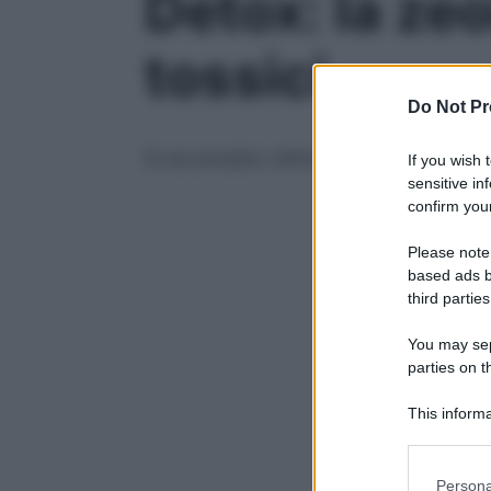
Detox: la zeo
tossici
Do Not Pr
Si accumulano nell’organismo e possono ca
If you wish 
sensitive in
confirm your
Please note
based ads b
third parties
You may sepa
parties on t
This informa
Participants
Please note
Persona