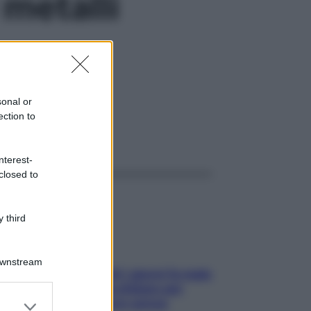
 metalli
vulcanica
sonal or
ection to
ggi anche
nterest-
closed to
 third
Downstream
Doccia, lavarsi tutti i giorni fa male
alla pelle? I miti da sfatare per
er and store
proteggerla davvero senza