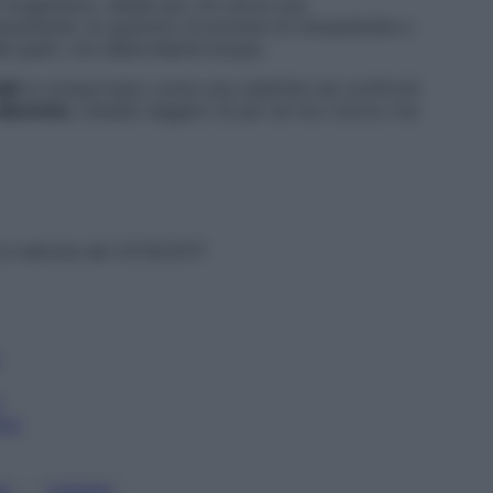
e l’organismo, ideale per chi cerca una
 assumendo un grammo di polvere di clinoptilolite o
i pasti, con abbondante acqua.
lli
si comportano come una calamita nei confronti
alluminio
, metallo leggero di per sé non nocivo ma
in edicola dal 31/10/2017
i
nto
, 
VE
TUMORI