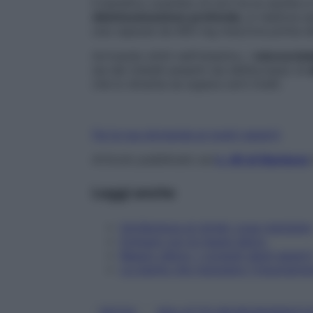
Il benefico scambio di ioni tra la zeolite 
disintossicazione profonda
, si realizza
una capsula da 900 mg mezz’ora prima de
Arrivando dritti nell’intestino, i
microcrista
sia dei metalli pesanti sia dell’eccesso di
che lo diventa se supera certi livelli.
Fai la tua domanda ai nostri esperti
Articolo pubblicato sul
n. 46 di Starbene
Leggi anche
Intolleranza al nichel: cosa mangiare
Drenare con le tisane detox
Beauty detox: i consigli degli espert
Le piante che mangiano l'inquiname
, 
DETOX
MALATTIE NEURODEGERATI