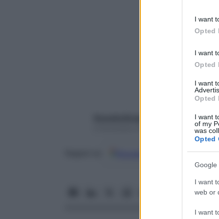
information 
deny consent
I want t
in below Go
Opted 
I want t
Opted 
I want 
Advertis
Opted 
I want t
Rossella Briganti
of my P
6 Novembre 2017 – Lettura 3 minuti
was col
Opted 
Google
Discover
Fon
Seguici su
Google 
I want t
web or d
I want t