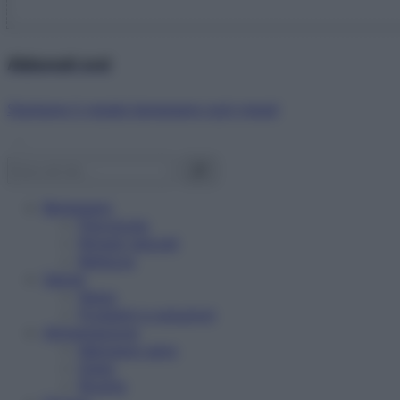
Abbonati ora!
Starbene ti regala benessere ogni mese!
Benessere
Psicologia
Rimedi naturali
Bellezza
Salute
News
Problemi e soluzioni
Alimentazione
Mangiare sano
Diete
Ricette