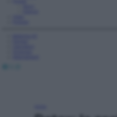
Fitness
Sport
Esercizi
Video
Podcast
Medicina AZ
Farmaci
Calcolatori
Oroscopo
Abbonamenti
Facebook
X
Instagram
Home