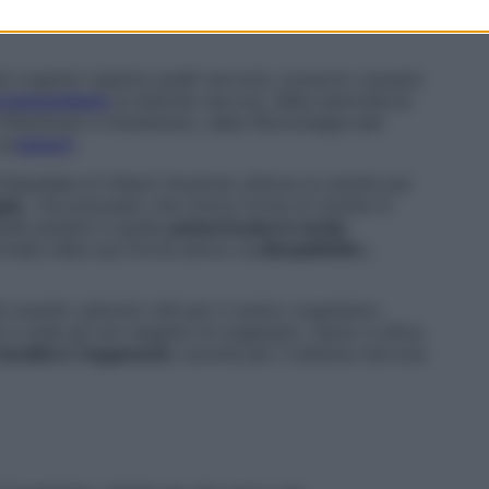
ti organici (specie quelli nervosi), possono causare
 immunitario
ai disturbi nervosi, dalla stanchezza
(Parkinson e Alzheimer), dalla fibromialgia alle
ai
tumori
.
spedale di Villach (Austria) utilizza la zeolite per
pia
. «Va precisato che l’unica forma di zeolite in
alli pesanti è quella
polverizzata in modo
mata nella sua forma attiva: la
clinoptilolite
»,
 scambi cationici utili per il nostro organismo:
i e cede gli ioni negativi di magnesio, calcio e silice,
 tendini e i legamenti
, nonché per il sistema nervoso