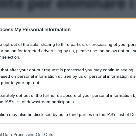
lite per eliminare i
ocess My Personal Information
usare diverse malattie. Scopri i benefici di questa pietra 
to opt-out of the sale, sharing to third parties, or processing of your per
formation for targeted advertising by us, please use the below opt-out s
 selection.
Le
 that after your opt-out request is processed you may continue seeing i
ased on personal information utilized by us or personal information dis
 prior to your opt-out.
rately opt-out of the further disclosure of your personal information by
he IAB’s list of downstream participants.
tion may also be disclosed by us to third parties on the IAB’s List of 
 that may further disclose it to other third parties.
 that this website/app uses one or more Google services and may gath
l Data Processing Opt Outs