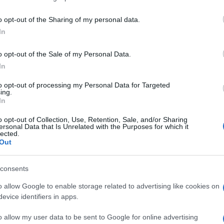
including but not limited to your visit or usage behaviour. You may click 
 to Google and its third-party tags to use your data for below specifi
o opt-out of the Sharing of my personal data.
ogle consent section.
In
o opt-out of the Sale of my Personal Data.
In
to opt-out of processing my Personal Data for Targeted
ing.
In
o opt-out of Collection, Use, Retention, Sale, and/or Sharing
ersonal Data that Is Unrelated with the Purposes for which it
lected.
Out
ti preferite
consents
o allow Google to enable storage related to advertising like cookies on
evice identifiers in apps.
o allow my user data to be sent to Google for online advertising