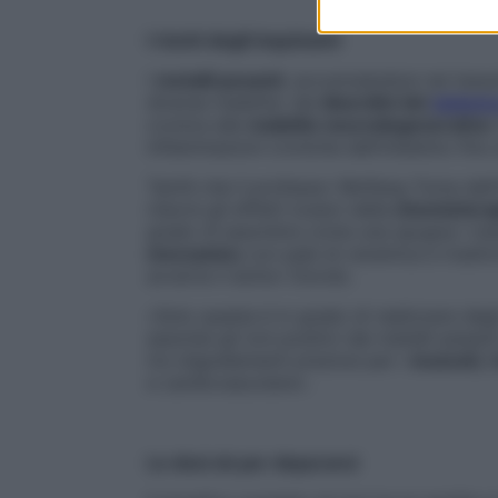
I rischi degli inquinanti
I
metalli pesanti
, accumulandosi nei tessu
diverse malattie: dai
disordini del
sistema
cronica alle
malattie neurodegenerative
infiammazioni croniche dell’intestino fino 
Tant’è che il professor Wolfang Toma dell’O
ridurre gli effetti tossici della
chemiotera
grado di assorbire come una spugna i met
meccanico
con pale di ceramica e trasfor
avverte il dottor Giordo.
«Solo questa è in grado di realizzare degli
assorbe gli ioni positivi dei metalli pesant
tre oligoelementi preziosi per i
muscoli, i
e cardiovascolare».
Le dosi ok per depurarsi