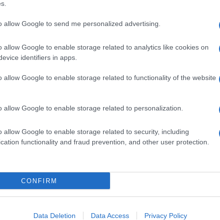
s.
osta dall’unione di zeo (bollire) e lithos (pietra). Si
to allow Google to send me personalized advertising.
anica
, formatasi dall’incontro della lava incandescente
iù da
cristalli
di dolomite, silice e carbonato di calcio.
o allow Google to enable storage related to analytics like cookies on
evice identifiers in apps.
a 600
miniere di zeolite
a cielo aperto, di cui alcune
 Grecia e Turchia», spiega il dottor Paolo Giordo,
o allow Google to enable storage related to functionality of the website
nze, Roma e Grosseto.
re
l’organismo, la zeolite viene utilizzata in polvere o
helante, in quanto riesce a “intrappolare” ed
eliminare
o allow Google to enable storage related to personalization.
mercurio, arsenico, piombo, manganese, cobalto,
o allow Google to enable storage related to security, including
cation functionality and fraud prevention, and other user protection.
condotti dal professor Fedele Manna, docente di
ologiche all’Università La Sapienza di Roma: dopo 8
 pesanti presenti nell’organismo umano si riduce del
CONFIRM
rali traccia presenti sul
capello
, tramite un esame
gramma
.
Data Deletion
Data Access
Privacy Policy