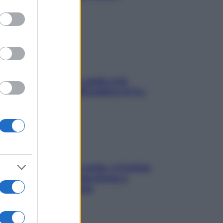
to grant or
stressarla
ed purposes
Aria condizionata: usala così,
senza rischiare raffreddore & Co.
Mindfulness tra le vette: a Cortina
due giorni lontani da stress e
ansia da smartphone