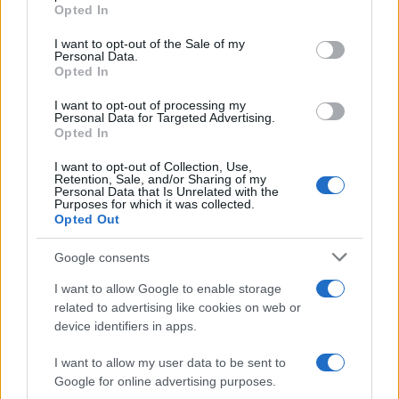
Opted In
Please note that this website/app uses one or more Google
services and may gather and store information including but
I want to opt-out of the Sale of my
Personal Data.
not limited to your visit or usage behaviour. You may click to
Opted In
grant or deny consent to Google and its third-party tags to
use your data for below specified purposes in below Google
I want to opt-out of processing my
consent section.
Personal Data for Targeted Advertising.
Opted In
I want to opt-out of Collection, Use,
Retention, Sale, and/or Sharing of my
Personal Data that Is Unrelated with the
Purposes for which it was collected.
Opted Out
Google consents
I want to allow Google to enable storage
related to advertising like cookies on web or
device identifiers in apps.
I want to allow my user data to be sent to
Google for online advertising purposes.