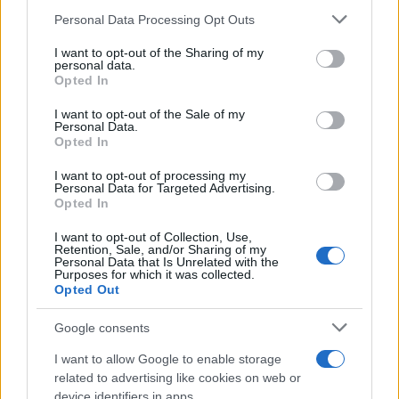
Personal Data Processing Opt Outs
This information may also be disclosed by us to third parties
on the IAB’s List of Downstream Participants that may further
I want to opt-out of the Sharing of my
disclose it to other third parties.
personal data.
Opted In
Please note that this website/app uses one or more Google
services and may gather and store information including but
I want to opt-out of the Sale of my
Personal Data.
not limited to your visit or usage behaviour. You may click to
Opted In
grant or deny consent to Google and its third-party tags to
use your data for below specified purposes in below Google
I want to opt-out of processing my
consent section.
Personal Data for Targeted Advertising.
Opted In
I want to opt-out of Collection, Use,
Retention, Sale, and/or Sharing of my
Personal Data that Is Unrelated with the
Purposes for which it was collected.
Opted Out
Google consents
I want to allow Google to enable storage
related to advertising like cookies on web or
device identifiers in apps.