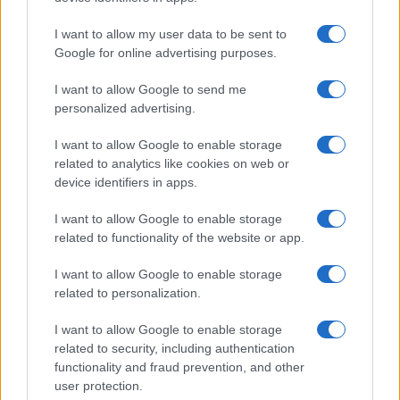
I want to allow my user data to be sent to
Google for online advertising purposes.
I want to allow Google to send me
personalized advertising.
I want to allow Google to enable storage
related to analytics like cookies on web or
device identifiers in apps.
I want to allow Google to enable storage
related to functionality of the website or app.
I want to allow Google to enable storage
related to personalization.
I want to allow Google to enable storage
related to security, including authentication
functionality and fraud prevention, and other
user protection.