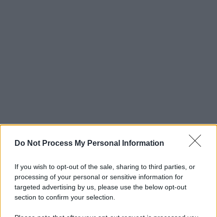
Do Not Process My Personal Information
If you wish to opt-out of the sale, sharing to third parties, or
processing of your personal or sensitive information for
targeted advertising by us, please use the below opt-out
section to confirm your selection.