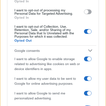
Opted In
grant or deny consent to Google and its third-party tags to
use your data for below specified purposes in below Google
I want to opt-out of processing my
consent section.
Personal Data for Targeted Advertising.
Opted In
I want to opt-out of Collection, Use,
Retention, Sale, and/or Sharing of my
Personal Data that Is Unrelated with the
Purposes for which it was collected.
Opted Out
Google consents
I want to allow Google to enable storage
related to advertising like cookies on web or
device identifiers in apps.
I want to allow my user data to be sent to
Google for online advertising purposes.
I want to allow Google to send me
personalized advertising.