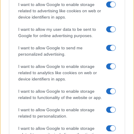
I want to allow Google to enable storage
related to advertising like cookies on web or
device identifiers in apps.
I want to allow my user data to be sent to
Google for online advertising purposes.
I want to allow Google to send me
personalized advertising.
I want to allow Google to enable storage
related to analytics like cookies on web or
device identifiers in apps.
I want to allow Google to enable storage
related to functionality of the website or app.
I want to allow Google to enable storage
related to personalization.
I want to allow Google to enable storage