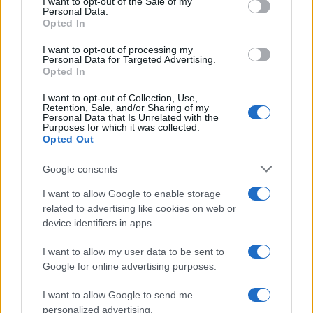
I want to opt-out of the Sale of my
Personal Data.
not limited to your visit or usage behaviour. You may click to
Opted In
grant or deny consent to Google and its third-party tags to
use your data for below specified purposes in below Google
I want to opt-out of processing my
consent section.
Personal Data for Targeted Advertising.
Opted In
I want to opt-out of Collection, Use,
Retention, Sale, and/or Sharing of my
Personal Data that Is Unrelated with the
Purposes for which it was collected.
Opted Out
Google consents
I want to allow Google to enable storage
related to advertising like cookies on web or
device identifiers in apps.
I want to allow my user data to be sent to
Google for online advertising purposes.
I want to allow Google to send me
personalized advertising.