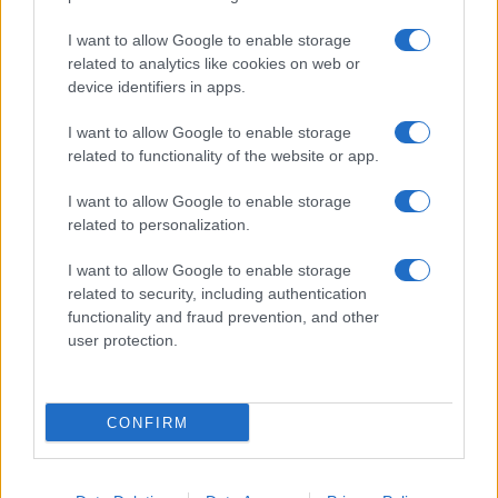
I want to allow Google to enable storage
related to analytics like cookies on web or
device identifiers in apps.
I want to allow Google to enable storage
related to functionality of the website or app.
I want to allow Google to enable storage
related to personalization.
I want to allow Google to enable storage
related to security, including authentication
functionality and fraud prevention, and other
user protection.
CONFIRM