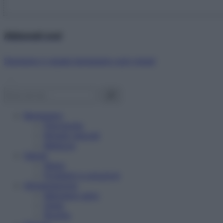
Abbonati ora!
Starbene ti regala benessere ogni mese!
Benessere
Psicologia
Rimedi naturali
Bellezza
Salute
News
Problemi e soluzioni
Alimentazione
Mangiare sano
Diete
Ricette