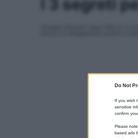
I 3 segreti 
Giuseppe Ottaviani, classe 1916, è il re mo
tavola e un atteggiamento positivo e sola
Do Not Pr
If you wish 
sensitive in
confirm your
Please note
based ads b