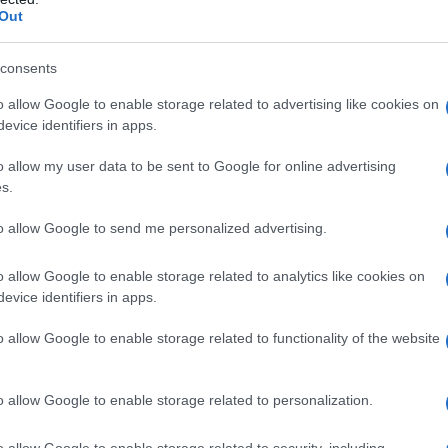
Out
consents
o allow Google to enable storage related to advertising like cookies on
evice identifiers in apps.
o allow my user data to be sent to Google for online advertising
s.
to allow Google to send me personalized advertising.
o allow Google to enable storage related to analytics like cookies on
evice identifiers in apps.
o allow Google to enable storage related to functionality of the website
odere di buona salute a tal punto di partecipare a
rotagonista è
Giuseppe Ottaviani
, che ai
Campionati
lla fine di febbraio 2017, è riuscito nell’impresa di
o allow Google to enable storage related to personalization.
lungo
(categoria M100).
ant’Ippolito, l’atleta centenario è riuscito a superare
o allow Google to enable storage related to security, including