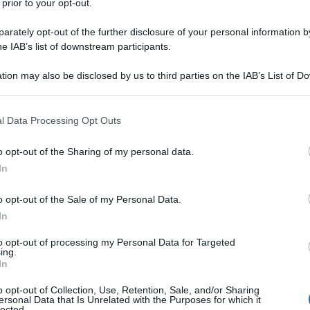
 prior to your opt-out.
rately opt-out of the further disclosure of your personal information by
he IAB’s list of downstream participants.
tion may also be disclosed by us to third parties on the IAB’s List of 
 that may further disclose it to other third parties.
 that this website/app uses one or more Google services and may gath
l Data Processing Opt Outs
including but not limited to your visit or usage behaviour. You may click 
ti preferite
 to Google and its third-party tags to use your data for below specifi
o opt-out of the Sharing of my personal data.
ogle consent section.
In
o opt-out of the Sale of my Personal Data.
In
to opt-out of processing my Personal Data for Targeted
ing.
In
o opt-out of Collection, Use, Retention, Sale, and/or Sharing
ersonal Data that Is Unrelated with the Purposes for which it
lected.