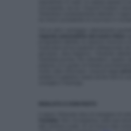
soprattutto in casa. La caduta spesso è 
circostante, ma se i muscoli fossero rob
Tenendosi costantemente allenato il signor
ha minori probabilità di incorrere in incid
C’è un altro vantaggio: allenamenti quoti
risposte automatiche del nostro fisico
qu
progredire dell’età, le reazioni motorie a 
muscolare arriva qualche millisecondo più 
giovane», dice l’esperto. «Tenendo allenat
mantiene pronta. Per intenderci, questo si
pedone, è in grado di frenare prontamen
molto utile rinforzare i muscoli degli
arti 
andare in palestra, basta anche fare le sc
consiglia il fisiologo.
INSALATA A OGNI PASTO
Il signor Ottaviani dice di mangiare di tut
l’insalata
. Non c’è pietanza, sulla sua ta
alle verdure crude. «È un trucco ben cono