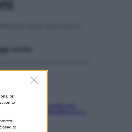
ni
Allenamenti regolari, tante verdure in
ggi anche
sonal or
ection to
Aria condizionata: usala così,
senza rischiare raffreddore & Co.
nterest-
closed to