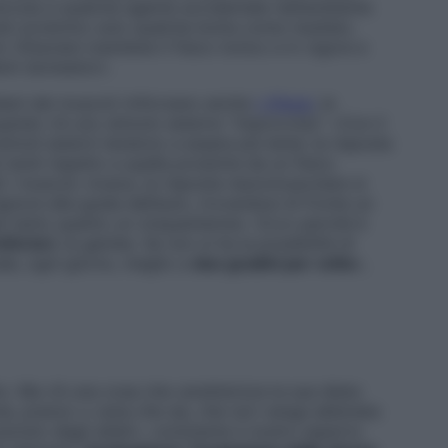
dovuta a qualche agente accidentale nell’ambiente
usti avremmo solo qualche botta come risultato.
 Ottaviani mantiene il fisico tonico e in vigore e
enti domestici».
diani dei muscoli rinforzano anche
i riflessi
, le
ando c’è uno stimolo esterno “improvviso”. «Con il
stimoli esterni tendono a essere più lente: la risposta
tardi rispetto a quella prodotta da un fisico
i i muscoli, invece, la risposta neuromuscolare si
gnore alla guida dell’auto, trovandosi di fronte un
te tanto quanto un cinquantenne». Ecco perché è
inferiori
, le gambe. Se non si ha la possibilità di
ale, ogni giorno, meglio a
due gradini per volta
»,
to. Ma c’è una cosa che caratterizza la sua dieta:
vola, pranzo o cena che sia, che non venga abbinata
sciuto degli atleti», commenta il nostro esperto.