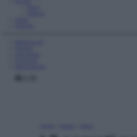
Fitness
Sport
Esercizi
Video
Podcast
Medicina AZ
Farmaci
Calcolatori
Oroscopo
Abbonamenti
Facebook
X
Instagram
Home
»
Salute
»
News