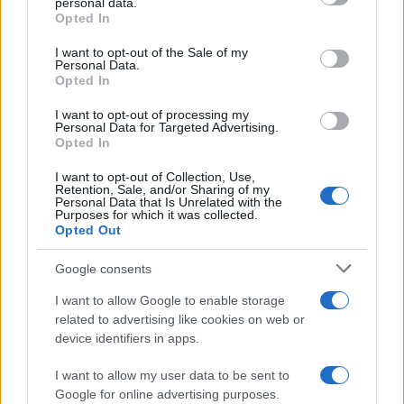
personal data.
Opted In
Please note that this website/app uses one or more Google
services and may gather and store information including but
I want to opt-out of the Sale of my
Personal Data.
not limited to your visit or usage behaviour. You may click to
Opted In
grant or deny consent to Google and its third-party tags to
use your data for below specified purposes in below Google
I want to opt-out of processing my
consent section.
Personal Data for Targeted Advertising.
Opted In
I want to opt-out of Collection, Use,
Retention, Sale, and/or Sharing of my
Personal Data that Is Unrelated with the
Purposes for which it was collected.
Opted Out
Google consents
I want to allow Google to enable storage
related to advertising like cookies on web or
device identifiers in apps.
I want to allow my user data to be sent to
Google for online advertising purposes.