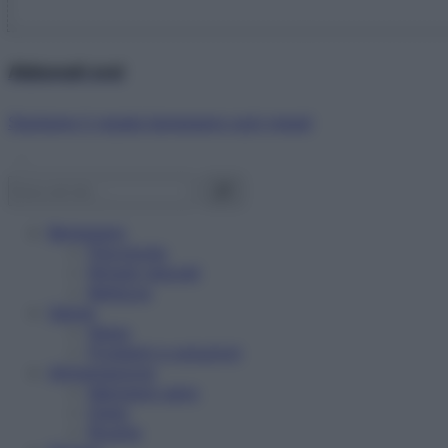
Abbonati ora!
Starbene ti regala benessere ogni mese!
Benessere
Psicologia
Rimedi naturali
Bellezza
Salute
News
Problemi e soluzioni
Alimentazione
Mangiare sano
Diete
Ricette