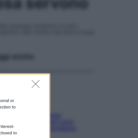
cosa servono
lle patologie cardiache e di altre
organismo dallo stress e dai danni a lungo
ggi anche
sonal or
ection to
Capelli spezzati lungo
l’attaccatura? Scopri come
nterest-
risolvere l’annoso problema
closed to