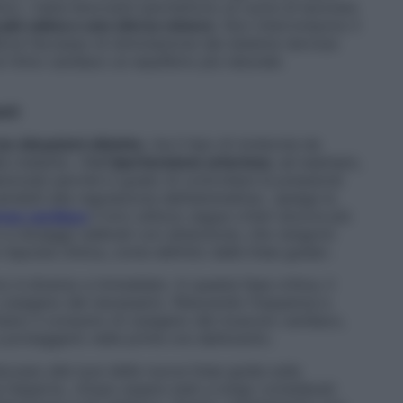
ttori, i beta-bloccanti permettono al cuore di lavorare
più calma e uno sforzo minore
. Non interrompono il
ve l’eccesso di stimolazione del sistema nervoso
 ritmo cardiaco un equilibrio più naturale.
nti
se situazioni cliniche
, ma il tipo di molecola da
a malattia. «Nell’
ipertensione arteriosa
, ad esempio,
elezionati perché in grado di controllare la pressione
nsibili alla regolazione dell’adrenalina», spiega la
so cardiaco
il loro utilizzo segue criteri ancora più
 e a dosaggi calibrati con attenzione, che vengono
isposta clinica, come definito dalle linee guida».
ivo è diverso e immediato. In questa fase critica, il
ossigeno del necessario. Riducendo frequenza e
mitano il consumo di ossigeno del muscolo cardiaco,
 proteggerlo nelle prime ore dall’evento.
discusso alla luce delle nuove linee guida sulla
a l’esperta. «Dopo essere stati a lungo considerati