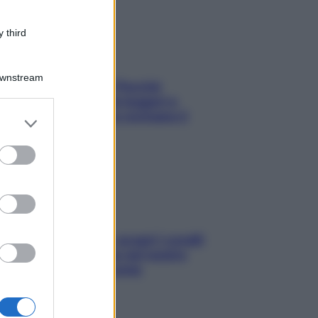
 third
Downstream
Fame dopo cena? Perché
succede e 6 snack leggeri e
appetitosi che non rovinano il
er and store
sonno
to grant or
ed purposes
Non solo Maldive: scopri i coralli
che si nascondono nel nostro
Mediterraneo (e come
proteggerli)