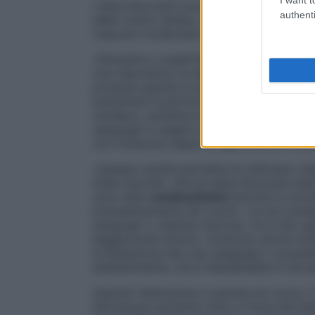
I beta-bloccanti sono farmaci che agiscono
authenti
delle nostre cellule, chiamate
recettori b
ciascuno localizzato su diverse cellule de
«Pensiamo a quelli β1», specifica l’esper
che rispondono ai segnali dell’adrenalina 
produce quando è sotto stress o quando h
aumentare la performance. Aprendo queste 
cardiaco, aumenta la forza con cui il cuo
sanguigni a reagire con rapidità. Anche i
con molecole capaci di agire su uno o più t
«Questa varietà permette di utilizzare ci
Dalla Vecchia. «Alcuni beta-bloccanti eserc
sono detti
cardioselettivi
perché si concen
prevalentemente nel cuore». La loro prese
sanguigni o sistema nervoso, fa sì che og
leggermente diversi. «Esistono anche mole
la dilatazione dei vasi sanguigni o possied
dell’adrenalina, che è desiderabile in alcun
Quando l’attenzione si sposta sul cuore, i
attivazione aumenta ritmo e forza del batti