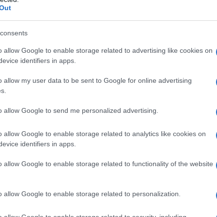
 di riempire i margini di un foglio con piccoli cuori.
Out
e dice molto di come questo organo abbia
o di amore, coraggio e metafore che attraversano i
consents
ata si nasconde una
macchina raffinata e
o, capace di orchestrare ogni istante della nostra
o allow Google to enable storage related to advertising like cookies on
evice identifiers in apps.
 quando la tensione sale, si quieta nei momenti di
o allow my user data to be sent to Google for online advertising
po reclama energia. A volte, però, questo meccanismo
ppo esuberante per un organismo che ha bisogno di
s.
ta-bloccanti
, farmaci che hanno riscritto la storia
to allow Google to send me personalized advertising.
a delle intuizioni più brillanti della farmacologia
o allow Google to enable storage related to analytics like cookies on
nato il trattamento di patologie come ipertensione,
evice identifiers in apps.
piega la cardiologa
Laura Adelaide Dalla Vecchia
,
gia Ospedalità Accreditata (SICOA) e direttrice
o allow Google to enable storage related to functionality of the website
S Maugeri Lissone. «L’impiego di questi farmaci non
 anche in altre situazioni cliniche».
o allow Google to enable storage related to personalization.
o allow Google to enable storage related to security, including