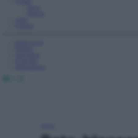
Fitness
Sport
Esercizi
Video
Podcast
Medicina AZ
Farmaci
Calcolatori
Oroscopo
Abbonamenti
Facebook
X
Instagram
Home