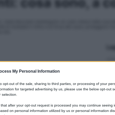
ti: cosa sono, a 
i, i beta-bloccanti mantengono un ruolo chiave nella cura de
cità di modulare il ritmo e la forza del cuore, proteggono l’
a vita
Le
ocess My Personal Information
to opt-out of the sale, sharing to third parties, or processing of your per
formation for targeted advertising by us, please use the below opt-out s
 selection.
 that after your opt-out request is processed you may continue seeing i
ased on personal information utilized by us or personal information dis