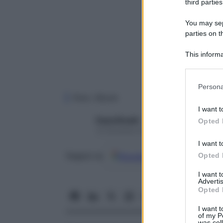
third parties
You may sepa
parties on t
This informa
Participants
Please note
Persona
information 
Foto: iStock
deny consent
I want t
in below Go
Paola Rinaldi
Opted 
10 Dicembre 2025 – Lettura 8 minuti
I want t
Opted 
Google
Discover
Fon
Seguici su
I want 
Advertis
Opted 
I want t
of my P
was col