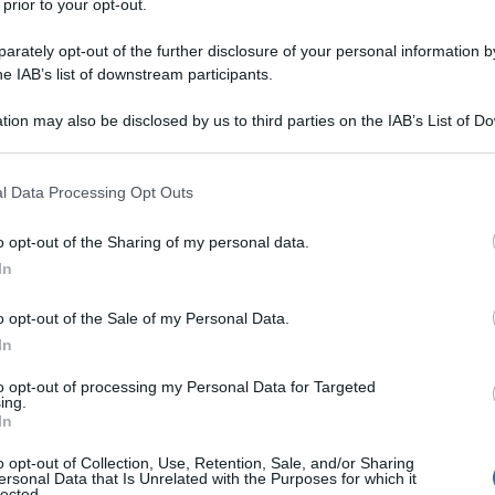
 prior to your opt-out.
rately opt-out of the further disclosure of your personal information by
he IAB’s list of downstream participants.
tion may also be disclosed by us to third parties on the IAB’s List of 
 that may further disclose it to other third parties.
 that this website/app uses one or more Google services and may gath
l Data Processing Opt Outs
including but not limited to your visit or usage behaviour. You may click 
 to Google and its third-party tags to use your data for below specifi
o opt-out of the Sharing of my personal data.
ogle consent section.
In
o opt-out of the Sale of my Personal Data.
In
ti preferite
to opt-out of processing my Personal Data for Targeted
ing.
In
o opt-out of Collection, Use, Retention, Sale, and/or Sharing
ersonal Data that Is Unrelated with the Purposes for which it
lected.