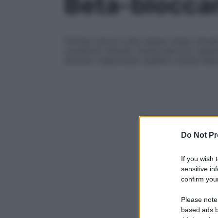
Beta-bloccan
Farmaci storici e allo stesso tempo attual
condizioni cliniche. Grazie alla loro capa
termine, migliorando qualità e durata dell
Do Not Pr
If you wish 
sensitive in
confirm your
Please note
based ads b