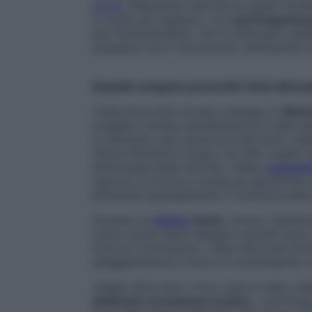
stress
. Riducendo l’attività di questi rece
in modo più regolare, con
una frequenza 
suo funzionamento, ma lo attenuano laddo
simpatico non è favorevole, restituendo al
Quando vengono prescritti i beta-blocca
I beta-bloccanti trovano impiego in
diver
scegliere cambia sensibilmente in base all
si utilizzano solo alcuni principi attivi, s
senza interferire troppo con altri organi se
dottoressa Dalla Vecchia. «Nello
scompen
rigorosi: si ricorre a molecole specifiche
aumentati gradualmente in funzione della r
Durante un
infarto
acuto
, invece, l’obiett
cuore riceve meno sangue e quindi meno 
forza di contrazione, i beta-bloccanti li
alleggerendone il lavoro e contribuendo a
«Negli ultimi anni, il loro ruolo è stato ri
sindrome coronarica cronica
», sottoline