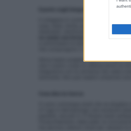
authenti
Il punto sugli integratori
Il collagene in commercio viene ottenuto
ossa, teste, lische, pelli e cartilagini vari
disidratati, sterilizzati e infine trasformat
ne esiste una forma vegetale
, quindi di
a sottolineare la dottoressa Galmozzi. «In 
che compongono il collagene, formato da 
Allora basta scegliere quello di origine a
che il nostro corpo lo utilizza dove ce n’
integratore con la certezza che vada a lev
dolorante. Non può esserci un’azione così
Cosa dice la ricerca
Ci sono comunque studi che ne elogiano l
of rugs in dermatology
una revisione sist
pazienti, raccolti in 11 diversi studi sull’
l’invecchiamento della pelle: la conclusion
ma servono ulteriori studi per valutare la