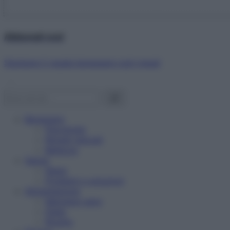
Abbonati ora!
Starbene ti regala benessere ogni mese!
Benessere
Psicologia
Rimedi naturali
Bellezza
Salute
News
Problemi e soluzioni
Alimentazione
Mangiare sano
Diete
Ricette