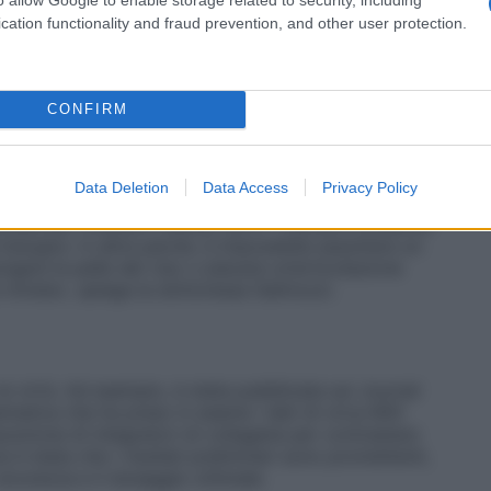
cation functionality and fraud prevention, and other user protection.
 dagli scarti della macellazione animale, come zampe,
e, che vengono bolliti, trasformati in gelatina,
CONFIRM
i in una polvere fine, più facilmente assimilabile. «
Non
ffidiamo dei prodotti che dicono di contenerla», tiene
realtà, si tratta di prolina, uno degli amminoacidi
tanti mattoncini come quello».
Data Deletion
Data Access
Privacy Policy
nimale per ottenere risultati certi? «Teniamo presente
è bisogno: in altre parole, è impossibile assumere un
igare la pelle del viso o placare un’articolazione
 mirata», spiega la dottoressa Galmozzi.
e virtù. Ad esempio, è stata pubblicata sul
Journal
ematica che ha preso in esame i dati di circa 800
assunzione di integratori di collagene per contrastare
e è stata che i risultati preliminari sono promettenti,
 sicurezza e il dosaggio ottimale.