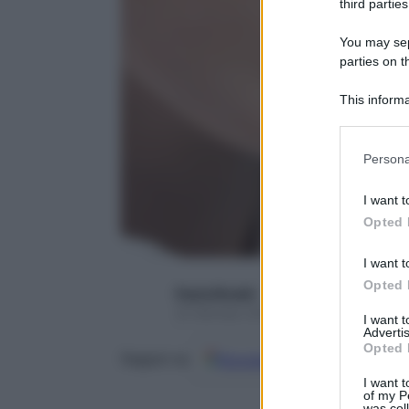
third parties
You may sepa
parties on t
This informa
Participants
Please note
Persona
information 
deny consent
I want t
in below Go
Opted 
I want t
Opted 
Paola Rinaldi
22 Gennaio 2023 – Lettura 5 minuti
I want 
Advertis
Opted 
Google
Discover
Fon
Seguici su
I want t
of my P
was col