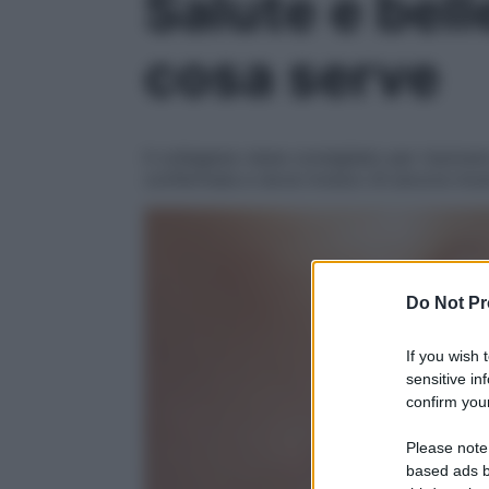
Salute e bell
cosa serve
Il collagene viene consigliato per risolver
confermata e dove invece c’è ancora inc
Do Not Pr
If you wish 
sensitive in
confirm your
Please note
based ads b