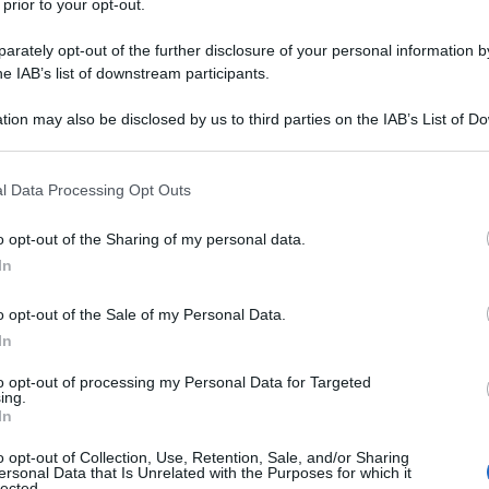
 prior to your opt-out.
rately opt-out of the further disclosure of your personal information by
he IAB’s list of downstream participants.
tion may also be disclosed by us to third parties on the IAB’s List of 
 that may further disclose it to other third parties.
 that this website/app uses one or more Google services and may gath
l Data Processing Opt Outs
including but not limited to your visit or usage behaviour. You may click 
 to Google and its third-party tags to use your data for below specifi
o opt-out of the Sharing of my personal data.
ogle consent section.
In
o opt-out of the Sale of my Personal Data.
In
to opt-out of processing my Personal Data for Targeted
ing.
In
ti preferite
o opt-out of Collection, Use, Retention, Sale, and/or Sharing
ersonal Data that Is Unrelated with the Purposes for which it
lected.