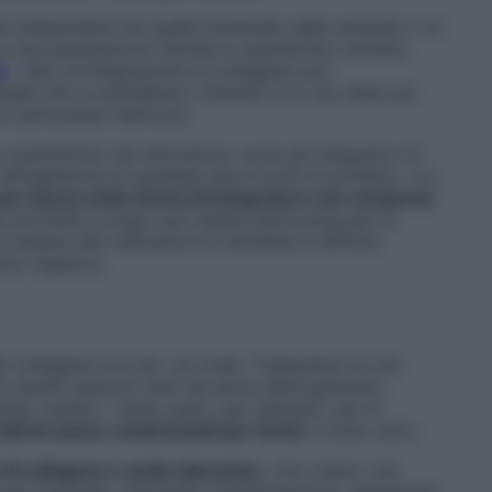
he indipendenti da quelle finanziate dalle aziende e va
u una popolazione ristretta e soprattutto anziana,
e
. «Qui un’integrazione di collagene può
quelli che si potrebbero ottenere con una dieta più
 la dottoressa Galmozzi.
 scientifiche che dimostrino come gli integratori di
ll’ingestione di qualsiasi altra forma di proteina. «La
 per bocca sotto forma di integratore non comporta
a protratta a lungo può essere pericolosa per la
i attiene alle indicazioni in etichetta è difficile
ice l’esperta.
el collagene non per via orale. Trattandosi di una
quindi reazioni ostili da parte dell’organismo,
ampo medico. Viene usato, per esempio, per la
ali di sutura, cicatrizzanti per ferite
e molto altro.
i di collagene e acido ialuronico
, che creano una