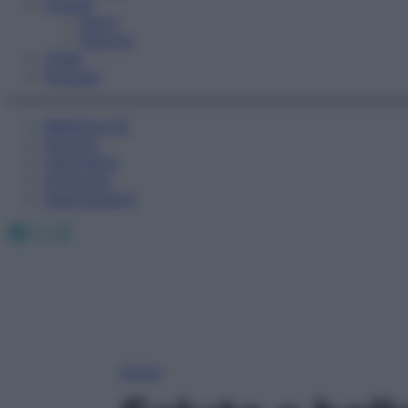
Fitness
Sport
Esercizi
Video
Podcast
Medicina AZ
Farmaci
Calcolatori
Oroscopo
Abbonamenti
Facebook
X
Instagram
Home