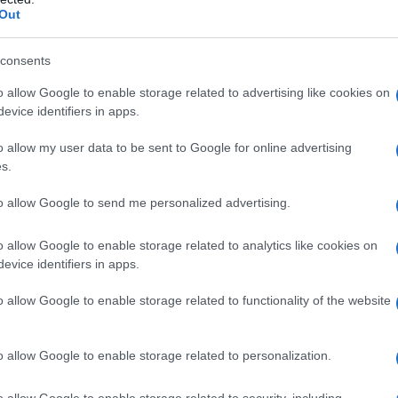
Out
consents
a di
collagene
in fiale, capsule, bustine, drink,
o allow Google to enable storage related to advertising like cookies on
da masticare che promettono di regalare una nuova
evice identifiers in apps.
tto di pelle, capelli e unghie. Ma l’estetica non è
rproteina
, che sta vivendo il suo momento di gloria
o allow my user data to be sent to Google for online advertising
sa, muscoli, tendini e legamenti più robusti, a
s.
ci citati sulle etichette di certi integratori, come
to allow Google to send me personalized advertising.
controllo dell’appetito e maggiore energia? «Il
el nostro organismo, che agisce come una sorta di
o allow Google to enable storage related to analytics like cookies on
del corpo», spiega
Eleonora Galmozzi
, medico
evice identifiers in apps.
onale del gruppo Cicap-Med contro le pseudoscienze
i ordini dei medici chirurghi e degli odontoiatri.
o allow Google to enable storage related to functionality of the website
5 anni, la sua produzione diminuisce e di
mento della pelle, comparsa di rughe, dolori
o allow Google to enable storage related to personalization.
a di integrarlo sotto varie forme, per compensarne la
o allow Google to enable storage related to security, including