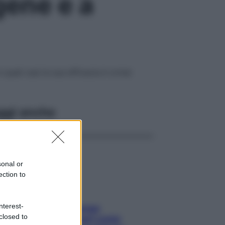
agene e a
 quali casi la sua efficacia è ormai
ggi anche
sonal or
ection to
nterest-
Capelli spezzati lungo
closed to
l’attaccatura? Scopri come