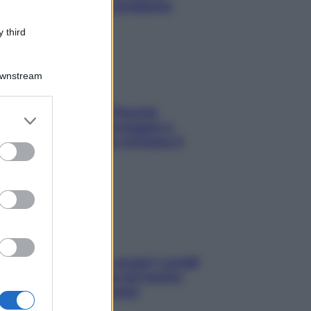
risolvere l’annoso problema
 third
Downstream
Fame dopo cena? Perché
er and store
succede e 6 snack leggeri e
to grant or
appetitosi che non rovinano il
ed purposes
sonno
Non solo Maldive: scopri i coralli
che si nascondono nel nostro
Mediterraneo (e come
proteggerli)