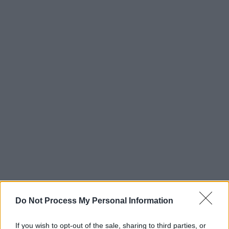
Do Not Process My Personal Information
If you wish to opt-out of the sale, sharing to third parties, or