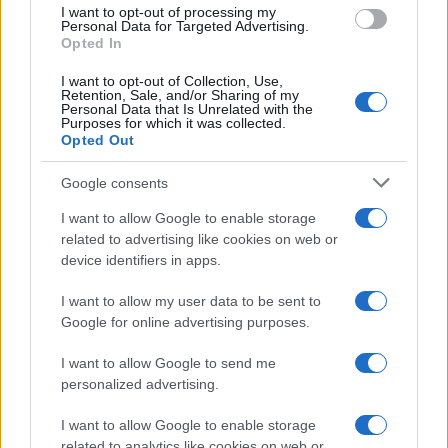
use your data for below specified purposes in below Google
I want to opt-out of processing my
consent section.
Personal Data for Targeted Advertising.
Opted In
I want to opt-out of Collection, Use,
Retention, Sale, and/or Sharing of my
Personal Data that Is Unrelated with the
Purposes for which it was collected.
Opted Out
Google consents
I want to allow Google to enable storage
related to advertising like cookies on web or
device identifiers in apps.
I want to allow my user data to be sent to
Google for online advertising purposes.
I want to allow Google to send me
personalized advertising.
I want to allow Google to enable storage
related to analytics like cookies on web or