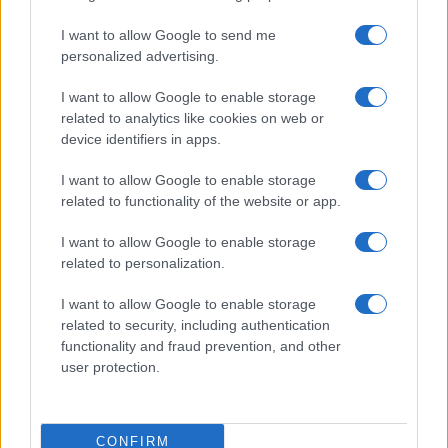
I want to allow Google to send me
personalized advertising.
I want to allow Google to enable storage
related to analytics like cookies on web or
device identifiers in apps.
I want to allow Google to enable storage
related to functionality of the website or app.
I want to allow Google to enable storage
related to personalization.
I want to allow Google to enable storage
related to security, including authentication
functionality and fraud prevention, and other
user protection.
CONFIRM