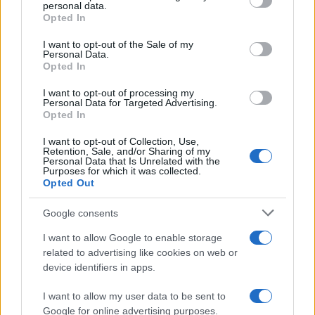
disclose it to other third parties.
personal data.
Opted In
Please note that this website/app uses one or more Google
services and may gather and store information including but
I want to opt-out of the Sale of my
Personal Data.
not limited to your visit or usage behaviour. You may click to
Opted In
grant or deny consent to Google and its third-party tags to
use your data for below specified purposes in below Google
I want to opt-out of processing my
consent section.
Personal Data for Targeted Advertising.
Opted In
I want to opt-out of Collection, Use,
Retention, Sale, and/or Sharing of my
Personal Data that Is Unrelated with the
Purposes for which it was collected.
Opted Out
Google consents
I want to allow Google to enable storage
related to advertising like cookies on web or
device identifiers in apps.
I want to allow my user data to be sent to
Google for online advertising purposes.