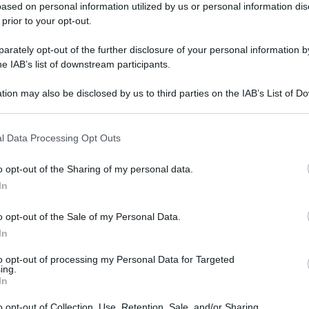
ased on personal information utilized by us or personal information dis
 prior to your opt-out.
rately opt-out of the further disclosure of your personal information by
he IAB’s list of downstream participants.
tion may also be disclosed by us to third parties on the IAB’s List of 
 that may further disclose it to other third parties.
 that this website/app uses one or more Google services and may gath
l Data Processing Opt Outs
including but not limited to your visit or usage behaviour. You may click 
 to Google and its third-party tags to use your data for below specifi
o opt-out of the Sharing of my personal data.
ogle consent section.
In
o opt-out of the Sale of my Personal Data.
In
to opt-out of processing my Personal Data for Targeted
ing.
In
o opt-out of Collection, Use, Retention, Sale, and/or Sharing