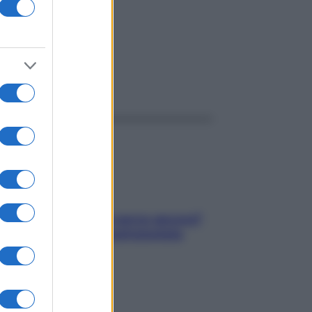
ggi anche
Contare le calorie serve ancora?
La risposta della nutrizionista