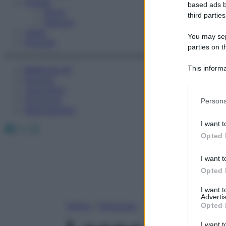
Fitness
based ads b
Sport
third parties
Esercizi
Video
You may sepa
Podcast
parties on t
This informa
Medicina AZ
Participants
Farmaci
Calcolatori
Please note
Oroscopo
Persona
information 
Abbonamenti
deny consent
I want t
Facebook
X
Instagram
in below Go
Opted 
I want t
Opted 
I want 
Advertis
Home
»
Oroscopo
Opted 
I want t