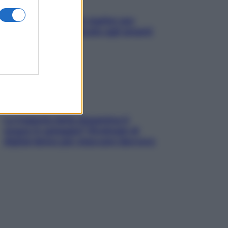
L’oroscopo food di Jupiter per
l’estate 2026 dedicato agli amanti
del cibo
La trappola della dopamina ti
segue in spiaggia? Strategie di
digital detox per staccare davvero