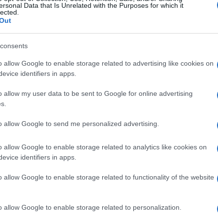
al 15 marzo 2026
ersonal Data that Is Unrelated with the Purposes for which it
lected.
Out
consents
Le
o allow Google to enable storage related to advertising like cookies on
evice identifiers in apps.
ti preferite
o allow my user data to be sent to Google for online advertising
s.
to allow Google to send me personalized advertising.
o allow Google to enable storage related to analytics like cookies on
, ma non necessariamente esplosiva. È più un
evice identifiers in apps.
, al desiderio di esprimerti senza filtri e senza
o allow Google to enable storage related to functionality of the website
i che stimolano il bisogno di riconoscimento, di
ersonale. Potresti sentire crescere una sottile
o allow Google to enable storage related to personalization.
enta.