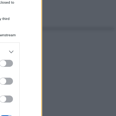
closed to
 third
Downstream
er and store
to grant or
ed purposes