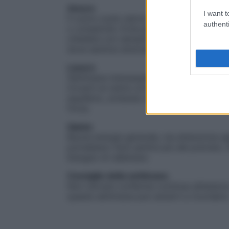
Amore
I want t
Il cuore vuole calore, presenza, reciprocit
authenti
o complicità. Evita però di trasformare p
chiedere con semplicità. Se sei sola, il t
dove sentirai sintonia e autenticità, non 
Lavoro
Settimana interessante per prendere posizi
trovarti al centro di dinamiche o decision
equilibrio, evitando reazioni orgogliose o
forza.
Salute
Buona energia generale, ma attenzione agli
potrebbero farsi sentire più del previsto.
bisogno di rallentare.
Consiglio della settimana
Non cercare conferme continue all’esterno.
questa settimana può aiutarti a ricordarlo