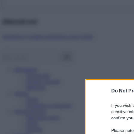
Abbonati ora!
Starbene ti regala benessere ogni mese!
Benessere
Psicologia
Rimedi naturali
Bellezza
Do Not Pr
Salute
News
Problemi e soluzioni
If you wish 
Alimentazione
sensitive in
Mangiare sano
confirm your
Diete
Ricette
Please note