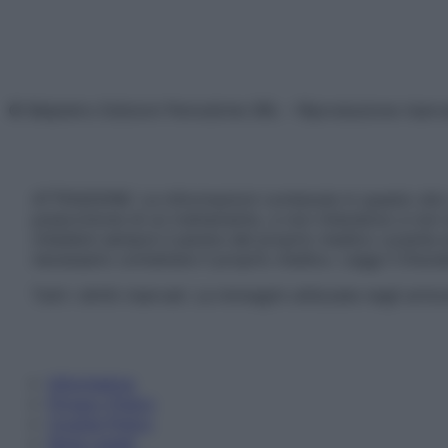
© Belpietro Edizioni Periodiche SRL – Riproduzione riser
ATTENZIONE: Le informazioni contenute in questo sito 
prescrizione di un trattamento, e non intendono e non 
chiedere sempre il parere del proprio medico curante e/o
necessario contattare il proprio medico. Leggi il Discl
Tutti i diritti riservati. Le immagini utilizzate negli ar
Informativa
Privacy Policy
Cookie Policy
Note Legali