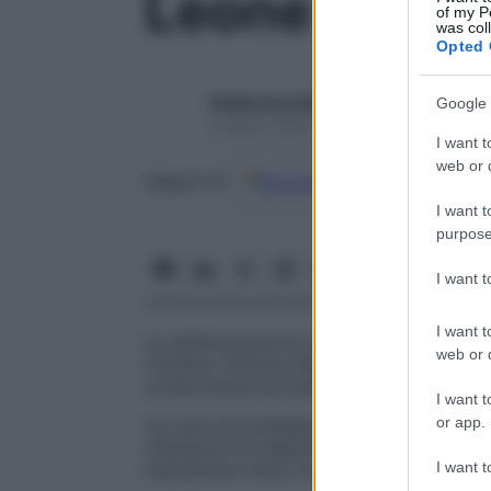
Leone dal 9 
of my P
was col
Opted 
Redazione Starbene
Google 
9 Marzo 2026 – Lettura 2 minuti
I want t
web or d
Google
Discover
Fon
Seguici su
I want t
purpose
I want 
I want t
La settimana porta una vibrazione vivace
web or d
richiamo interiore alla tua natura autentica
compromessi eccessivi.
I want t
or app.
La Luna accompagna i giorni con moviment
chiarezza nei rapporti e di affermazione p
I want t
impazienza verso ciò che ti limita o ti rall