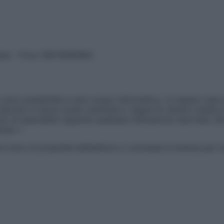
vata – P.Iva 13673600964
sono presentate a solo scopo informativo, in nessun caso p
devono in alcun modo sostituire il rapporto diretto medico-p
 di specialisti riguardo qualsiasi indicazione riportata. Se
aimer »
ticoli sono di proprietà dell’editore o concesse in licenza per 