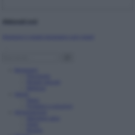
Abbonati ora!
Starbene ti regala benessere ogni mese!
Benessere
Psicologia
Rimedi naturali
Bellezza
Salute
News
Problemi e soluzioni
Alimentazione
Mangiare sano
Diete
Ricette