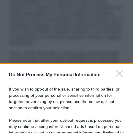
non intendono e non devono in alcun modo
sostituire il rapporto diretto medico-paziente o la
visita specialistica. Si raccomanda di chiedere
sempre il parere del proprio medico curante e/o di
specialisti riguardo qualsiasi indicazione riportata.
Se si hanno dubbi o quesiti sull’uso di un farmaco
è necessario contattare il proprio medico. Leggi il
Disclaimer »
Tutti i diritti riservati. Le immagini utilizzate negli
articoli sono di proprietà dell’editore o concesse
in licenza per l’uso. È vietata la riproduzione non
autorizzata.
Do Not Process My Personal Information
If you wish to opt-out of the sale, sharing to third parties, or
processing of your personal or sensitive information for
Informativa
targeted advertising by us, please use the below opt-out
Privacy Policy
section to confirm your selection.
Cookie Policy
Note Legali
Please note that after your opt-out request is processed you
Preferenze Privacy
may continue seeing interest-based ads based on personal
information utilized by us or personal information disclosed to