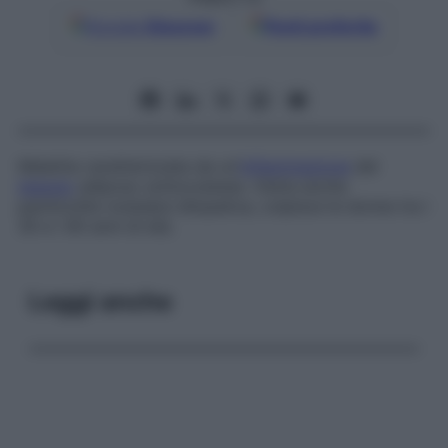
Google
Discover
Fonti preferite
Malattia caratterizzata da un’
infiammazione
del
tessuto
adiposo sottocutaneo. Detta anche
pannicolite nodulare idiopatica
, colpisce le donne tra i
30 e i 60 anni di età.
Leggi anche