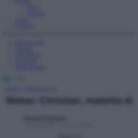
Fitness
Sport
Esercizi
Video
Podcast
Medicina AZ
Farmaci
Calcolatori
Oroscopo
Abbonamenti
Facebook
X
Instagram
Home
»
Medicina A-Z
Weber-Christian, malattia di
Redazione Starbene
1 Gennaio 2025 – Lettura 1 minuto
Seguici su