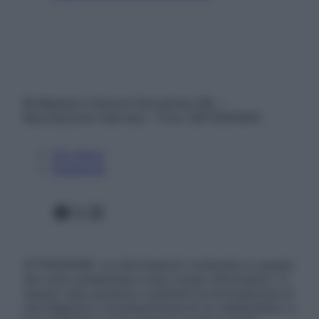
© Belpietro Edizioni Periodiche SRL –
Riproduzione riservata – P.Iva 13673600964
Chi siamo
Pubblicità
Facebook
X
Instagram
ATTENZIONE: Le informazioni contenute in questo
sito sono presentate a solo scopo informativo, in
nessun caso possono costituire la formulazione di
una diagnosi o la prescrizione di un trattamento, e