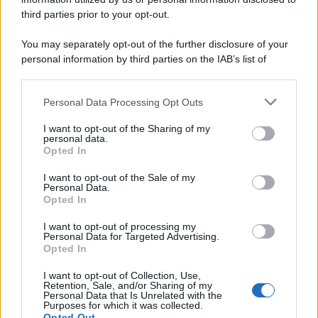
third parties prior to your opt-out.
You may separately opt-out of the further disclosure of your
personal information by third parties on the IAB’s list of
downstream participants.
Personal Data Processing Opt Outs
This information may also be disclosed by us to third parties
on the IAB’s List of Downstream Participants that may further
I want to opt-out of the Sharing of my
disclose it to other third parties.
personal data.
Opted In
Please note that this website/app uses one or more Google
services and may gather and store information including but
I want to opt-out of the Sale of my
Personal Data.
not limited to your visit or usage behaviour. You may click to
Opted In
grant or deny consent to Google and its third-party tags to
use your data for below specified purposes in below Google
I want to opt-out of processing my
consent section.
Personal Data for Targeted Advertising.
Opted In
I want to opt-out of Collection, Use,
Retention, Sale, and/or Sharing of my
Personal Data that Is Unrelated with the
Purposes for which it was collected.
Opted Out