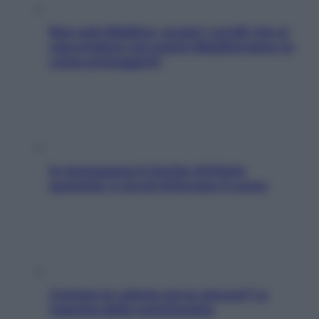
Non solo Maldive: scopri i coralli che si
nascondono nel nostro Mediterraneo (e
come proteggerli)
In menopausa il rischio d’infarto
aumenta: è ora di rinforzare il cuore
Contare le calorie serve ancora? La
risposta della nutrizionista