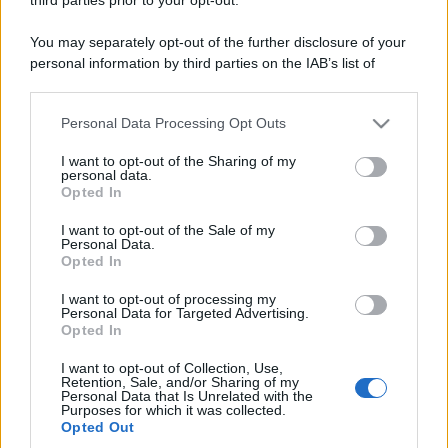
You may separately opt-out of the further disclosure of your
personal information by third parties on the IAB’s list of
downstream participants.
Personal Data Processing Opt Outs
This information may also be disclosed by us to third parties
on the IAB’s List of Downstream Participants that may further
I want to opt-out of the Sharing of my
disclose it to other third parties.
personal data.
Opted In
Please note that this website/app uses one or more Google
services and may gather and store information including but
I want to opt-out of the Sale of my
Personal Data.
not limited to your visit or usage behaviour. You may click to
Opted In
grant or deny consent to Google and its third-party tags to
use your data for below specified purposes in below Google
I want to opt-out of processing my
consent section.
Personal Data for Targeted Advertising.
Opted In
I want to opt-out of Collection, Use,
Retention, Sale, and/or Sharing of my
Personal Data that Is Unrelated with the
Purposes for which it was collected.
Opted Out