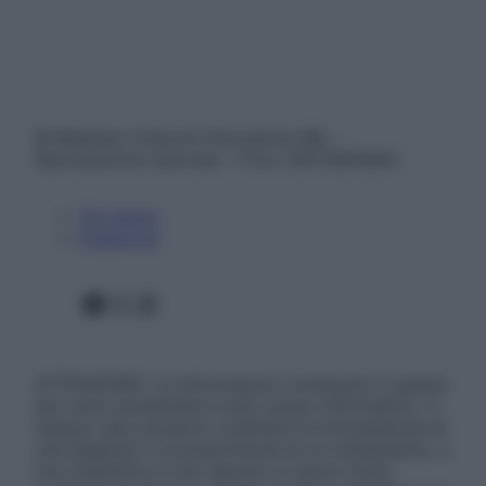
© Belpietro Edizioni Periodiche SRL –
Riproduzione riservata – P.Iva 13673600964
Chi siamo
Pubblicità
Facebook
X
Instagram
ATTENZIONE: Le informazioni contenute in questo
sito sono presentate a solo scopo informativo, in
nessun caso possono costituire la formulazione di
una diagnosi o la prescrizione di un trattamento, e
non intendono e non devono in alcun modo