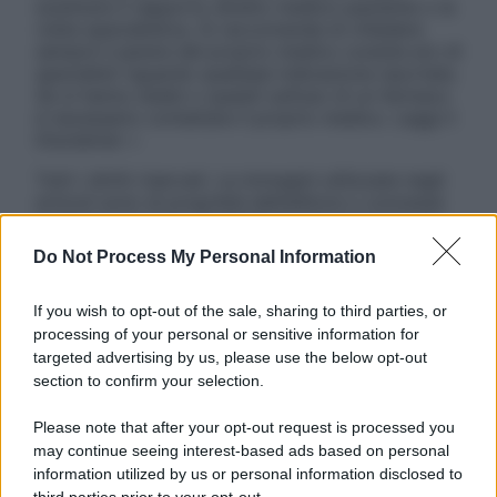
sostituire il rapporto diretto medico-paziente o la
visita specialistica. Si raccomanda di chiedere
sempre il parere del proprio medico curante e/o di
specialisti riguardo qualsiasi indicazione riportata.
Se si hanno dubbi o quesiti sull’uso di un farmaco
è necessario contattare il proprio medico. Leggi il
Disclaimer »
Tutti i diritti riservati. Le immagini utilizzate negli
articoli sono di proprietà dell’editore o concesse
in licenza per l’uso. È vietata la riproduzione non
autorizzata.
Do Not Process My Personal Information
If you wish to opt-out of the sale, sharing to third parties, or
processing of your personal or sensitive information for
Informativa
targeted advertising by us, please use the below opt-out
Privacy Policy
section to confirm your selection.
Cookie Policy
Note Legali
Please note that after your opt-out request is processed you
Preferenze Privacy
may continue seeing interest-based ads based on personal
information utilized by us or personal information disclosed to
third parties prior to your opt-out.