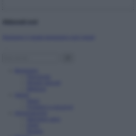
Abbonati ora!
Starbene ti regala benessere ogni mese!
Benessere
Psicologia
Rimedi naturali
Bellezza
Salute
News
Problemi e soluzioni
Alimentazione
Mangiare sano
Diete
Ricette