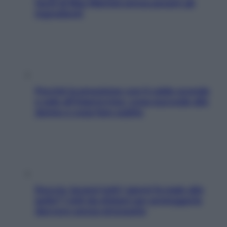
facili di Max Mariola senza pesare gli
ingredienti
Perché la pressione con il caldo scende
e sale all’improvviso: cosa succede alle
donne e cosa fare subito
Doccia, lavarsi tutti i giorni fa male alla
pelle? I miti da sfatare per proteggerla
davvero senza stressarla