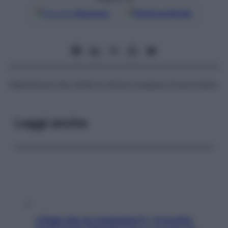
Google
Discover
Fonti preferite
Operazione che rende la donna incapace di procreare.
Leggi anche
«Oggi che se magnamo?»: 4 ricette