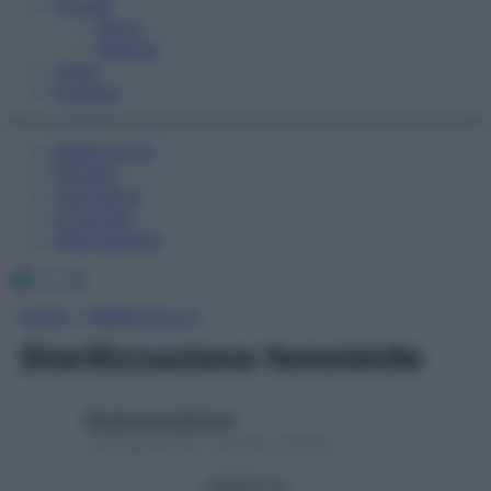
Fitness
Sport
Esercizi
Video
Podcast
Medicina AZ
Farmaci
Calcolatori
Oroscopo
Abbonamenti
Facebook
X
Instagram
Home
»
Medicina A-Z
Sterilizzazione femminile
Redazione Starbene
1 Gennaio 2025 – Lettura 1 minuto
Seguici su