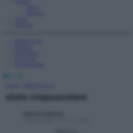
Fitness
Sport
Esercizi
Video
Podcast
Medicina AZ
Farmaci
Calcolatori
Oroscopo
Abbonamenti
Facebook
X
Instagram
Home
»
Medicina A-Z
stato crepuscolare
Redazione Starbene
1 Gennaio 2025 – Lettura 1 minuto
Seguici su