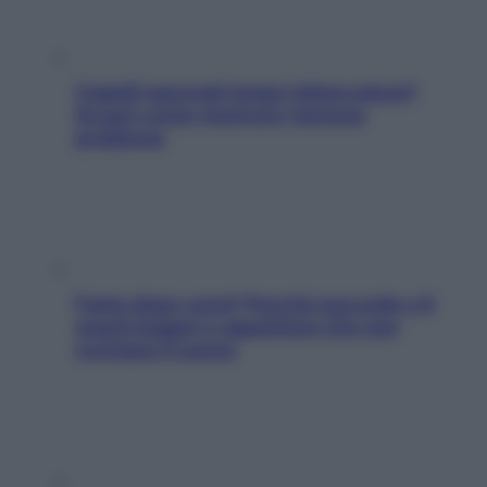
Capelli spezzati lungo l’attaccatura?
Scopri come risolvere l’annoso
problema
Fame dopo cena? Perché succede e 6
snack leggeri e appetitosi che non
rovinano il sonno