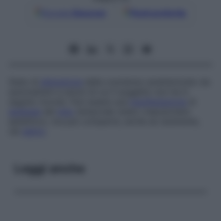
Google
Discover
Fonti preferite
Stato di
alterazione
della coscienza caratterizzato da
automatismi e azioni di cui il soggetto non ha in
seguito ricordo. Può essere una
manifestazione
di
epilessia
del
lobo
temporale (stato crepuscolare
epilettico), ma può comparire, anche se raramente,
nel
delirio
.
Leggi anche