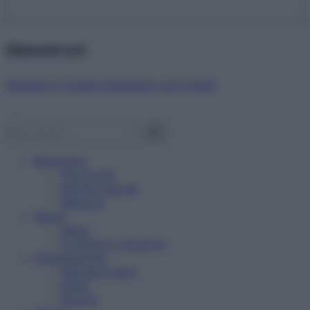
Abbonati ora!
Starbene ti regala benessere ogni mese!
Benessere
Psicologia
Rimedi naturali
Bellezza
Salute
News
Problemi e soluzioni
Alimentazione
Mangiare sano
Diete
Ricette