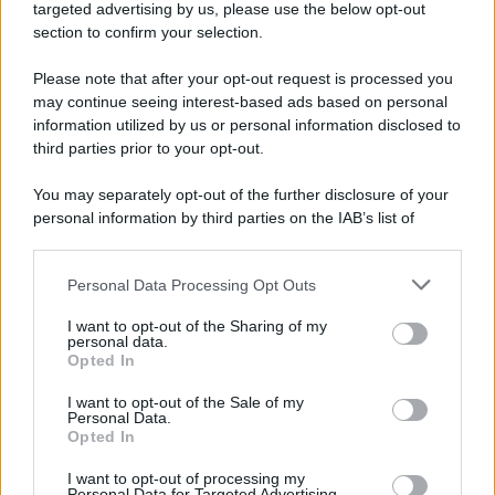
Cookie Policy
targeted advertising by us, please use the below opt-out
Note Legali
section to confirm your selection.
Preferenze Privacy
Please note that after your opt-out request is processed you
may continue seeing interest-based ads based on personal
information utilized by us or personal information disclosed to
third parties prior to your opt-out.
You may separately opt-out of the further disclosure of your
personal information by third parties on the IAB’s list of
downstream participants.
Personal Data Processing Opt Outs
This information may also be disclosed by us to third parties
on the IAB’s List of Downstream Participants that may further
I want to opt-out of the Sharing of my
disclose it to other third parties.
personal data.
Opted In
Please note that this website/app uses one or more Google
services and may gather and store information including but
I want to opt-out of the Sale of my
Personal Data.
not limited to your visit or usage behaviour. You may click to
Opted In
grant or deny consent to Google and its third-party tags to
use your data for below specified purposes in below Google
I want to opt-out of processing my
consent section.
Personal Data for Targeted Advertising.