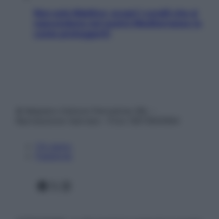
Non solo Maldive: scopri i coralli che si
nascondono nel nostro Mediterraneo (e
come proteggerli)
© Belpietro Edizioni Periodiche SRL –
Riproduzione riservata – P.Iva 13673600964
Chi siamo
Pubblicità
Facebook
X
Instagram