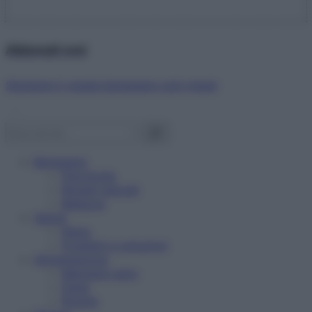
Abbonati ora!
Starbene ti regala benessere ogni mese!
Benessere
Psicologia
Rimedi naturali
Bellezza
Salute
News
Problemi e soluzioni
Alimentazione
Mangiare sano
Diete
Ricette