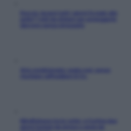
Doccia, lavarsi tutti i giorni fa male alla
pelle? I miti da sfatare per proteggerla
davvero senza stressarla
Aria condizionata: usala così, senza
rischiare raffreddore & Co.
Mindfulness tra le vette: a Cortina due
giorni lontani da stress e ansia da