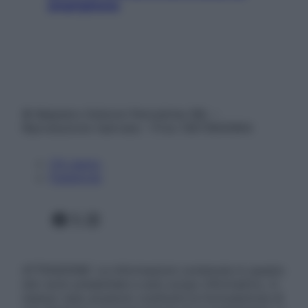
smartphone
© Belpietro Edizioni Periodiche SRL –
Riproduzione riservata – P.Iva 13673600964
Chi siamo
Pubblicità
Facebook
X
Instagram
ATTENZIONE: Le informazioni contenute in questo
sito sono presentate a solo scopo informativo, in
nessun caso possono costituire la formulazione di