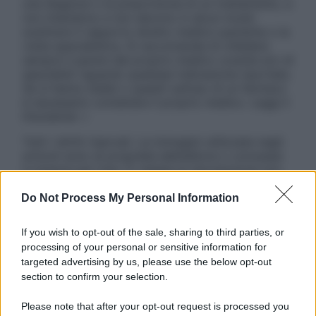
una diagnosi o la prescrizione di un trattamento, e
non intendono e non devono in alcun modo
sostituire il rapporto diretto medico-paziente o la
visita specialistica. Si raccomanda di chiedere
sempre il parere del proprio medico curante e/o di
specialisti riguardo qualsiasi indicazione riportata.
Se si hanno dubbi o quesiti sull’uso di un farmaco
è necessario contattare il proprio medico. Leggi il
Disclaimer »
Tutti i diritti riservati. Le immagini utilizzate negli
articoli sono di proprietà dell’editore o concesse
in licenza per l’uso. È vietata la riproduzione non
autorizzata.
Do Not Process My Personal Information
If you wish to opt-out of the sale, sharing to third parties, or
Informativa
processing of your personal or sensitive information for
Privacy Policy
targeted advertising by us, please use the below opt-out
Cookie Policy
section to confirm your selection.
Note Legali
Preferenze Privacy
Please note that after your opt-out request is processed you