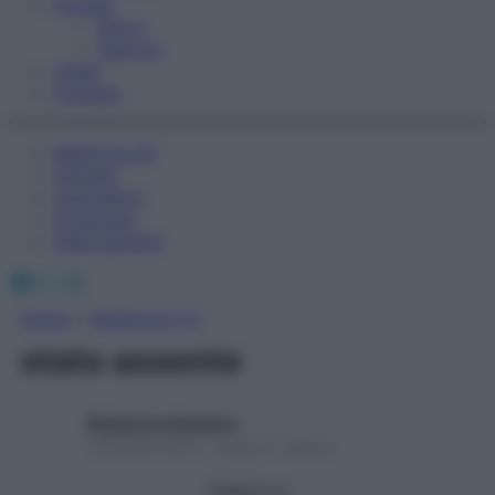
Fitness
Sport
Esercizi
Video
Podcast
Medicina AZ
Farmaci
Calcolatori
Oroscopo
Abbonamenti
Facebook
X
Instagram
Home
»
Medicina A-Z
stato assente
Redazione Starbene
1 Gennaio 2025 – Lettura 1 minuto
Seguici su