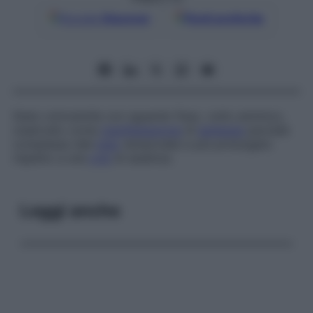
Google
Discover
Fonti preferite
Stato onirosimile con sguardo fisso, volto amimico,
osservato come
manifestazione
di
epilessia
parziale
complessa (del
lobo
temporale) e più prolungato
rispetto a una
crisi
di assenza.
Leggi anche