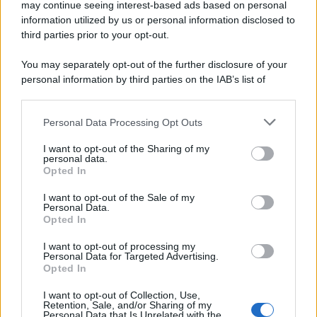
may continue seeing interest-based ads based on personal
information utilized by us or personal information disclosed to
third parties prior to your opt-out.
You may separately opt-out of the further disclosure of your
personal information by third parties on the IAB’s list of
downstream participants.
Personal Data Processing Opt Outs
This information may also be disclosed by us to third parties
on the IAB’s List of Downstream Participants that may further
I want to opt-out of the Sharing of my
disclose it to other third parties.
personal data.
Opted In
Please note that this website/app uses one or more Google
services and may gather and store information including but
I want to opt-out of the Sale of my
Personal Data.
not limited to your visit or usage behaviour. You may click to
Opted In
grant or deny consent to Google and its third-party tags to
use your data for below specified purposes in below Google
I want to opt-out of processing my
consent section.
Personal Data for Targeted Advertising.
Opted In
I want to opt-out of Collection, Use,
Retention, Sale, and/or Sharing of my
Personal Data that Is Unrelated with the