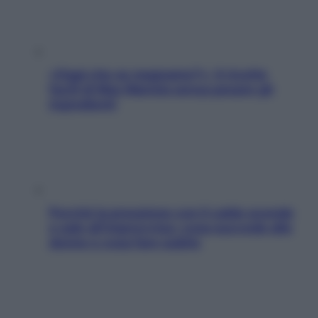
«Oggi che se magnamo?»: 4 ricette
facili di Max Mariola senza pesare gli
ingredienti
Perché la pressione con il caldo scende
e sale all’improvviso: cosa succede alle
donne e cosa fare subito