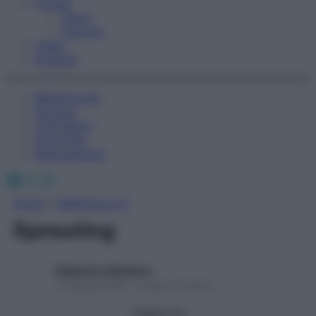
Fitness
Sport
Esercizi
Video
Podcast
Medicina AZ
Farmaci
Calcolatori
Oroscopo
Abbonamenti
Facebook
X
Instagram
Home
»
Medicina A-Z
Sprouting
Redazione Starbene
1 Gennaio 2025 – Lettura 1 minuto
Seguici su