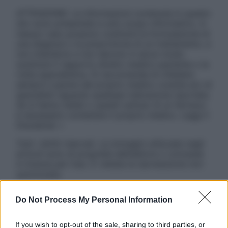
ATTENZIONE: Le informazioni contenute in questo
sito sono presentate a solo scopo informativo, in
nessun caso possono costituire la formulazione di
una diagnosi o la prescrizione di un trattamento, e
non intendono e non devono in alcun modo
sostituire il rapporto diretto medico-paziente o la
visita specialistica. Si raccomanda di chiedere
sempre il parere del proprio medico curante e/o di
specialisti riguardo qualsiasi indicazione riportata.
Se si hanno dubbi o quesiti sull’uso di un farmaco
è necessario contattare il proprio medico. Leggi il
Disclaimer »
Tutti i diritti riservati. Le immagini utilizzate negli
articoli sono di proprietà dell’editore o concesse
in licenza per l’uso. È vietata la riproduzione non
autorizzata.
Do Not Process My Personal Information
Informativa
If you wish to opt-out of the sale, sharing to third parties, or