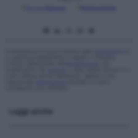
Google
Discover
Fonti preferite
Proliferazione di nuove branche dalla
terminazione
di
un assone probabilmente in seguito a influenze
trofiche (determinate dall’
alimentazione
), per
modificazioni del
muscolo
o delle cellule nervose di o
vicino all’area servita dall’assone. Spesso è una
risposta alla
denervazione
parziale; le nuove
connessioni sono efficienti.
Leggi anche