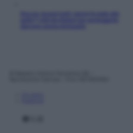
Doccia, lavarsi tutti i giorni fa male alla
pelle? I miti da sfatare per proteggerla
davvero senza stressarla
© Belpietro Edizioni Periodiche SRL –
Riproduzione riservata – P.Iva 13673600964
Chi siamo
Pubblicità
Facebook
X
Instagram