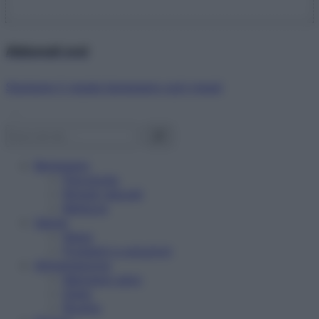
Abbonati ora!
Starbene ti regala benessere ogni mese!
Benessere
Psicologia
Rimedi naturali
Bellezza
Salute
News
Problemi e soluzioni
Alimentazione
Mangiare sano
Diete
Ricette