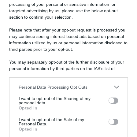
Privacy Policy
processing of your personal or sensitive information for
Cookie Policy
targeted advertising by us, please use the below opt-out
Note Legali
section to confirm your selection.
Preferenze Privacy
Please note that after your opt-out request is processed you
may continue seeing interest-based ads based on personal
information utilized by us or personal information disclosed to
third parties prior to your opt-out.
You may separately opt-out of the further disclosure of your
personal information by third parties on the IAB’s list of
downstream participants.
Personal Data Processing Opt Outs
This information may also be disclosed by us to third parties
on the IAB’s List of Downstream Participants that may further
I want to opt-out of the Sharing of my
disclose it to other third parties.
personal data.
Opted In
Please note that this website/app uses one or more Google
services and may gather and store information including but
I want to opt-out of the Sale of my
Personal Data.
not limited to your visit or usage behaviour. You may click to
Opted In
grant or deny consent to Google and its third-party tags to