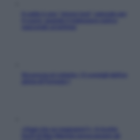
Il caldo è uno “stress test” naturale per
il cuore: quando il malessere estivo
nasconde un’aritmia
Sicurezza al volante: i 5 consigli dell’ex
pilota di Formula 1
«Oggi che se magnamo?»: 4 ricette
facili di Max Mariola senza pesare gli