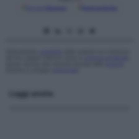
Google
Discover
Fonti preferite
Sollevamento
congenito
delle scapole con rotazione
del loro angolo inferiore verso la
colonna vertebrale
,
spesso dovuto alla mancata discesa della
scapola
durante lo sviluppo
embrionale
.
Leggi anche