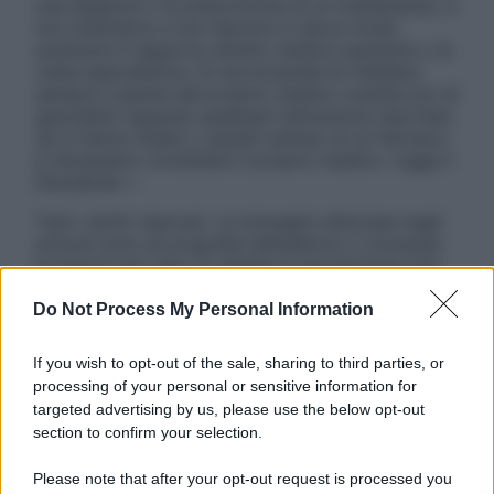
una diagnosi o la prescrizione di un trattamento, e
non intendono e non devono in alcun modo
sostituire il rapporto diretto medico-paziente o la
visita specialistica. Si raccomanda di chiedere
sempre il parere del proprio medico curante e/o di
specialisti riguardo qualsiasi indicazione riportata.
Se si hanno dubbi o quesiti sull’uso di un farmaco
è necessario contattare il proprio medico. Leggi il
Disclaimer »
Tutti i diritti riservati. Le immagini utilizzate negli
articoli sono di proprietà dell’editore o concesse
in licenza per l’uso. È vietata la riproduzione non
autorizzata.
Do Not Process My Personal Information
If you wish to opt-out of the sale, sharing to third parties, or
Informativa
processing of your personal or sensitive information for
Privacy Policy
targeted advertising by us, please use the below opt-out
Cookie Policy
section to confirm your selection.
Note Legali
Preferenze Privacy
Please note that after your opt-out request is processed you