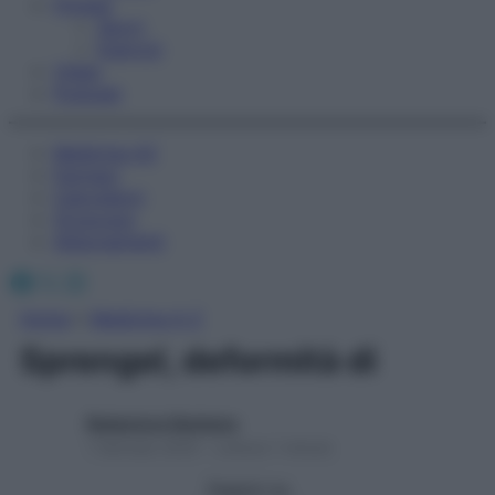
Fitness
Sport
Esercizi
Video
Podcast
Medicina AZ
Farmaci
Calcolatori
Oroscopo
Abbonamenti
Facebook
X
Instagram
Home
»
Medicina A-Z
Sprengel, deformità di
Redazione Starbene
1 Gennaio 2025 – Lettura 1 minuto
Seguici su