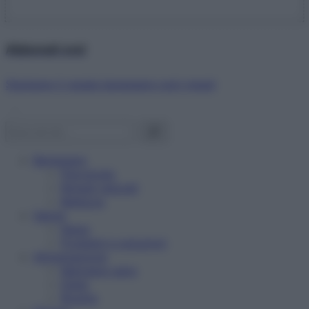
Abbonati ora!
Starbene ti regala benessere ogni mese!
Benessere
Psicologia
Rimedi naturali
Bellezza
Salute
News
Problemi e soluzioni
Alimentazione
Mangiare sano
Diete
Ricette