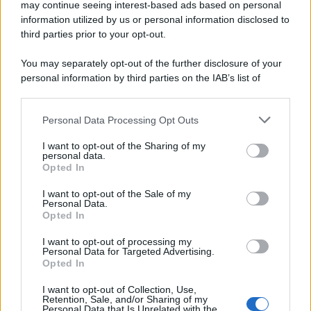
may continue seeing interest-based ads based on personal
information utilized by us or personal information disclosed to
third parties prior to your opt-out.
You may separately opt-out of the further disclosure of your
personal information by third parties on the IAB’s list of
downstream participants.
Personal Data Processing Opt Outs
This information may also be disclosed by us to third parties
on the IAB’s List of Downstream Participants that may further
I want to opt-out of the Sharing of my
disclose it to other third parties.
personal data.
Opted In
Please note that this website/app uses one or more Google
services and may gather and store information including but
I want to opt-out of the Sale of my
Personal Data.
not limited to your visit or usage behaviour. You may click to
Opted In
grant or deny consent to Google and its third-party tags to
use your data for below specified purposes in below Google
I want to opt-out of processing my
consent section.
Personal Data for Targeted Advertising.
Opted In
I want to opt-out of Collection, Use,
Retention, Sale, and/or Sharing of my
Personal Data that Is Unrelated with the